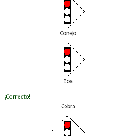
Conejo
Boa
¡Correcto!
Cebra