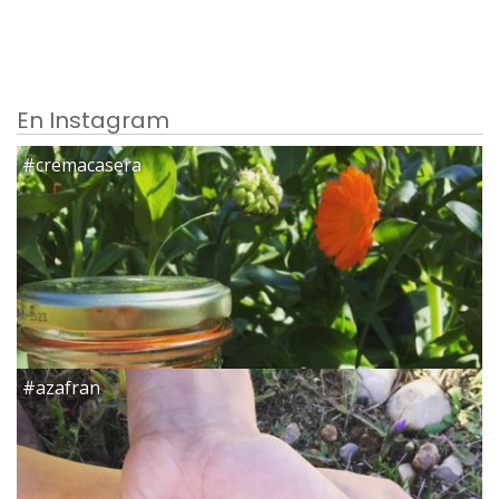
En Instagram
#cremacasera
#azafran