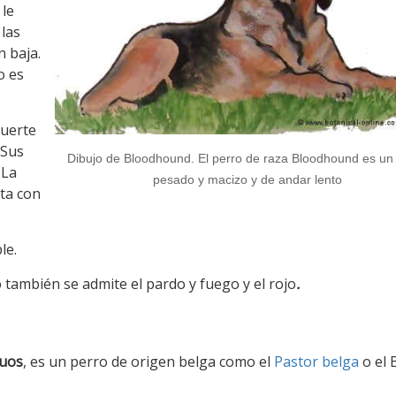
 le
 las
n baja.
o es
fuerte
 Sus
Dibujo de Bloodhound. El perro de raza Bloodhound es un
 La
pesado y macizo y de andar lento
ta con
le.
también se admite el pardo y fuego y el rojo
.
guos
, es un perro de origen belga como el
Pastor belga
o el 