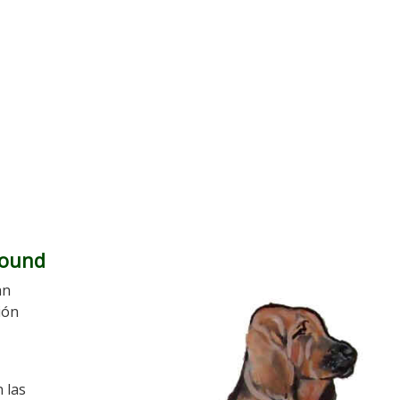
hound
an
ión
 las