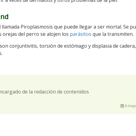
r a veces de dermatitis y otros problemas de la piel.
und
 llamada Piroplasmosis que puede llegar a ser mortal. Se p
 orejas del perro se alojen los
parásitos
que la transmiten.
on conjuntivitis, torsión de estómago y displasia de cadera,
s.
ncargado de la redacción de contenidos
6 mayo