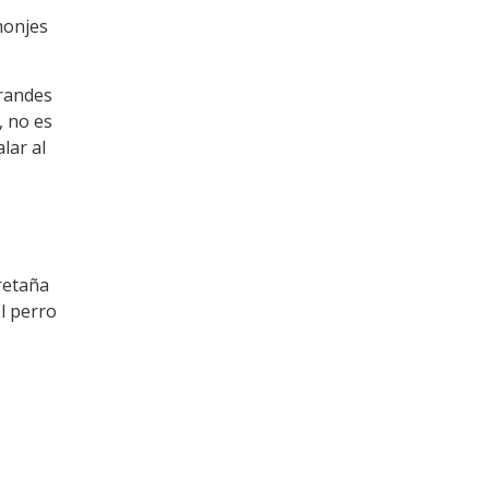
monjes
randes
, no es
lar al
retaña
l perro