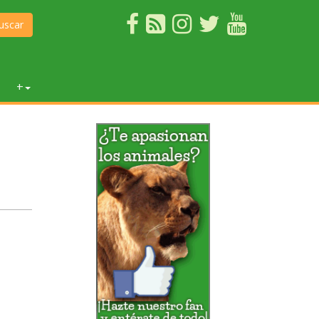
uscar
+