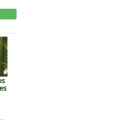
os
es