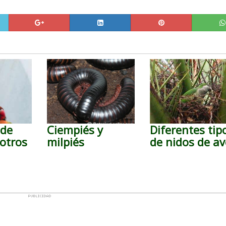
 de
Ciempiés y
Diferentes tip
 otros
milpiés
de nidos de av