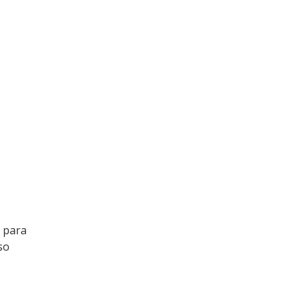
o para
so