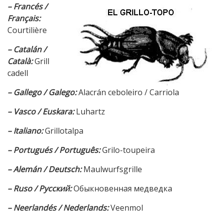
– Francés /
Français:
Courtilière
– Catalán /
Català:
Grill
cadell
– Gallego / Galego:
Alacrán ceboleiro / Carriola
– Vasco / Euskara:
Luhartz
– Italiano:
Grillotalpa
– Portugués / Português:
Grilo-toupeira
– Alemán / Deutsch:
Maulwurfsgrille
– Ruso / Русский:
Обыкновенная медведка
– Neerlandés / Nederlands:
Veenmol