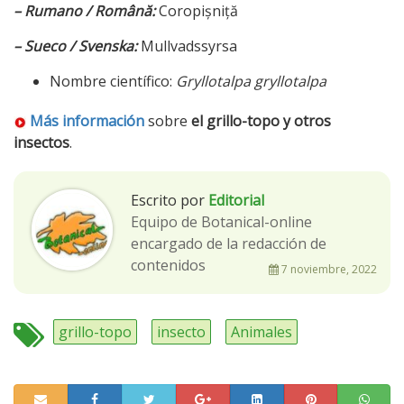
– Rumano / Română:
Coropișniță
– Sueco / Svenska:
Mullvadssyrsa
Nombre científico:
Gryllotalpa gryllotalpa
Más información
sobre
el grillo-topo y otros
insectos
.
Escrito por
Editorial
Equipo de Botanical-online
encargado de la redacción de
contenidos
7 noviembre, 2022
grillo-topo
insecto
Animales