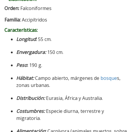
Orden:
Falconiformes
Familia:
Accipítridos
Características:
Longitud
:
55 cm.
Envergadura:
150 cm.
Peso
:
190 g.
Hábitat:
Campo abierto, márgenes de
bosque
s,
zonas urbanas.
Distribución:
Eurasia, África y Australia.
Costumbres:
Especie diurna, terrestre y
migratoria.
Alimentación
:
Carnívora (animales muertos, sobre