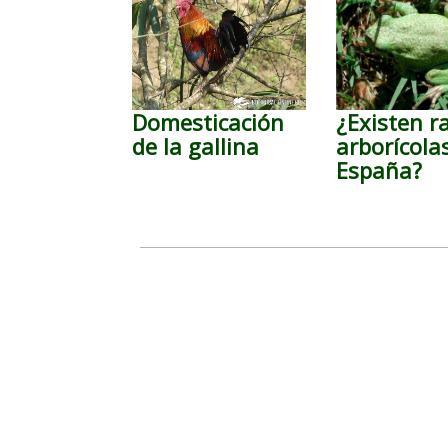
Domesticación
¿Existen r
de la gallina
arborícola
España?