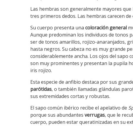
Las hembras son generalmente mayores que 
tres primeros dedos. Las hembras carecen de e
Su cuerpo presenta una
coloración general
mu
Aunque predominan los individuos de tonos 
ser de tonos amarillos, rojizo-anaranjados, gr
hasta negros. Su cabeza no es muy grande per
considerablemente ancha. Los ojos del sapo c
son muy prominentes y presentan la pupila hor
iris rojizo.
Esta especie de anfibio destaca por sus gran
parótidas
, o también llamadas glándulas parot
sus extremidades cortas y robustas.
El sapo común ibérico recibe el apelativo de
S
porque sus abundantes
verrugas
, que le recu
cuerpo, pueden estar queratinizadas en su ex