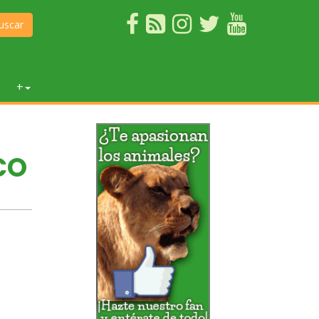
uscar
+
CO