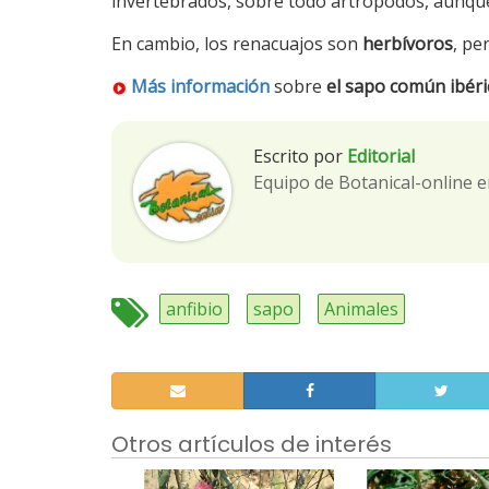
invertebrados, sobre todo artrópodos, aunque
En cambio, los renacuajos son
herbívoros
, pe
Más información
sobre
el sapo común ibéri
Escrito por
Editorial
Equipo de Botanical-online e
anfibio
sapo
Animales
Otros artículos de interés