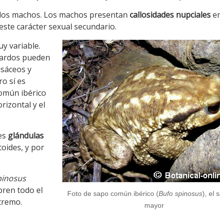
los machos. Los machos presentan
callosidades nupciales
en
ste carácter sexual secundario.
y variable.
pardos pueden
isáceos y
o sí es
omún ibérico
izontal y el
des
glándulas
oides, y por
pinosus
bren todo el
Foto de sapo común ibérico (
Bufo spinosus
), el
tremo.
mayor