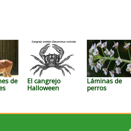
nes de
El cangrejo
Láminas de
es
Halloween
perros