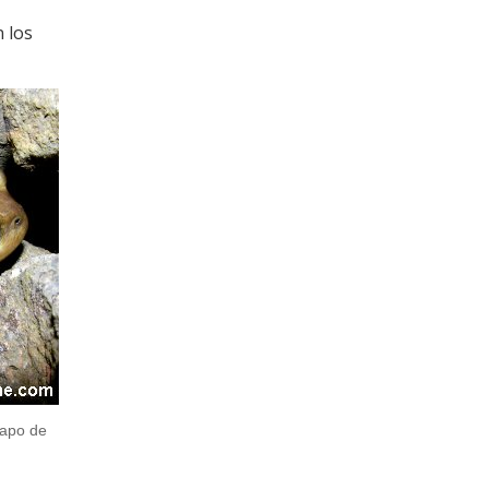
 los
 sapo de