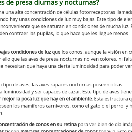
es de presa diurnas y nocturnas?
na una alta concentración de células fotorreceptoras llamad
do hay unas condiciones de luz muy bajas. Este tipo de el
l inconveniente que se saturan en condiciones de mucha luz.
den contraer las pupilas, lo que hace que les llegue menos
ajas condiciones de luz
que los conos, aunque la visión en c
r ello que las aves de presa nocturnas no ven colores, ni fal
que necesitan que haya una cierta luminosidad para poder ve
 tipo de aves, las aves rapaces nocturnas poseen otras
 luminosidad y ser capaces de cazar. Este tipo de aves tien
 mejor la poca luz que hay en el ambiente
. Esta estructura 
seen los mamíferos carnívoros, como el gato o el perro, y 
m
.
oncentración de conos en su retina
para ver bien de día im
as
tienen
mayores concentraciones de conos
todavía. Este 