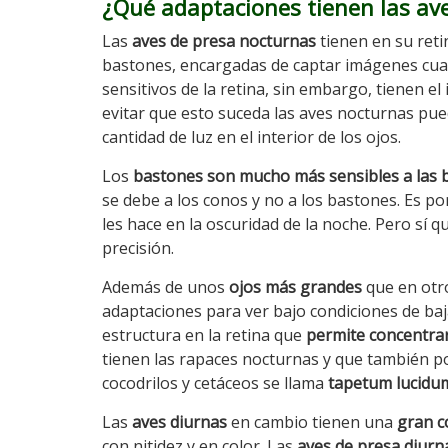
¿Qué adaptaciones tienen las av
Las
aves de presa nocturnas
tienen en su reti
bastones, encargadas de captar imágenes cuan
sensitivos de la retina, sin embargo, tienen e
evitar que esto suceda las aves nocturnas pue
cantidad de luz en el interior de los ojos.
Los
bastones son mucho más sensibles a las b
se debe a los conos y no a los bastones. Es po
les hace en la oscuridad de la noche. Pero sí 
precisión.
Además de unos
ojos más grandes
que en otro
adaptaciones para ver bajo condiciones de baja
estructura en la retina que
permite concentrar
tienen las rapaces nocturnas y que también po
cocodrilos y cetáceos se llama
tapetum lucidu
Las
aves diurnas
en cambio tienen una
gran c
con nitidez y en color. Las
aves de presa diurn