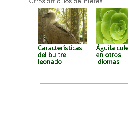
Otros artículos de interés
Características
Águila cul
del buitre
en otros
leonado
idiomas