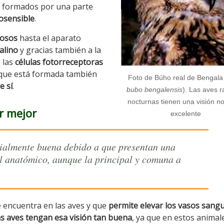
n formados por una parte
osensible
.
nosos
hasta el aparato
talino
y gracias también a la
 las
células fotorreceptoras
nque está formada también
Foto de Búho real de Bengala 
e sí
.
bubo bengalensis
). Las aves 
nocturnas tienen una visión n
r mejor
excelente
ecialmente buena debido a que presentan una
el anatómico, aunque la principal y comuna a
e encuentra en las aves y que
permite elevar los vasos sang
las aves tengan esa visión tan buena
, ya que en estos animal