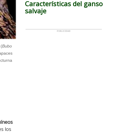
Características del ganso
salvaje
(
Bubo
rapaces
octurna
uíneos
es los