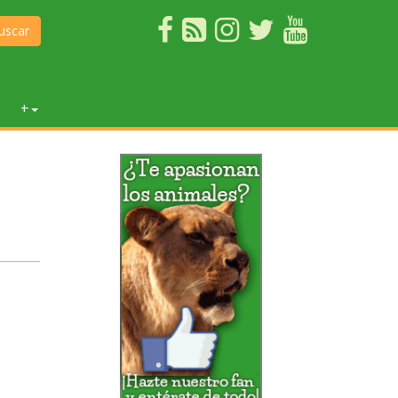
uscar
+