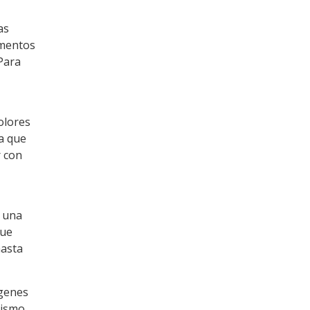
as
ementos
 Para
olores
ta que
r con
e una
que
hasta
ágenes
mismo