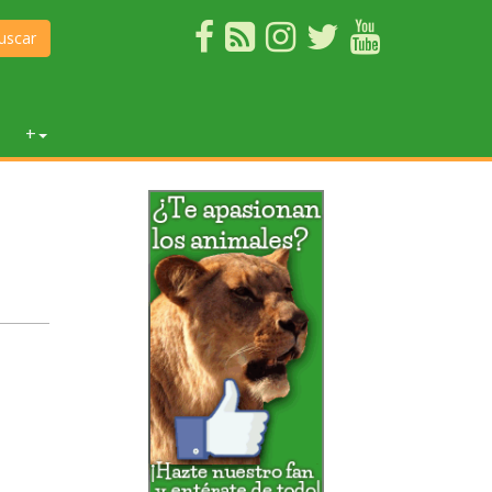
uscar
+