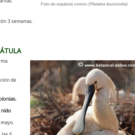
larvas
Foto de espátula común (
Platalea leucorodia
)
ión 3 semanas.
PÁTULA
rma
ación de
olonias.
 nido
.
y mayo.
 las 6