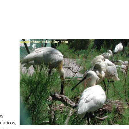
as,
uáticos,