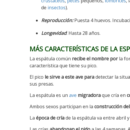
crustáceos
,
peces
pequeños,
lombrices
, 
de
insectos
).
Reproducción:
Puesta 4 huevos. Incubac
Longevidad
: Hasta 28 años.
MÁS CARACTERÍSTICAS DE LA ES
La espátula común
recibe el nombre por
la fo
característica que tiene su pico.
El pico
le sirve a este ave para
detectar la situ
sus presas.
La espátula es un
ave
migradora
que cría en
c
Ambos sexos participan en la
construcción del
La
época de cría
de la espátula va entre abril 
Las crías
abandonan el nido
a las 4 semanas. A