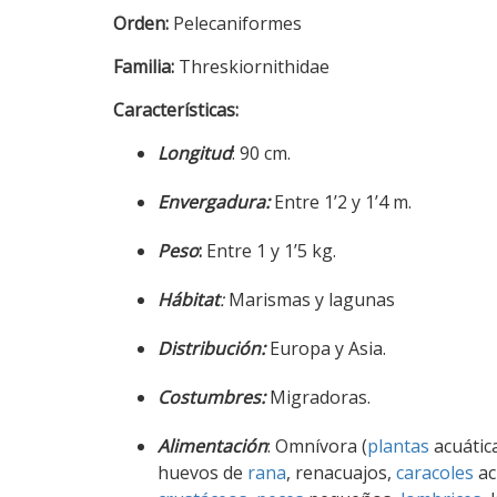
Orden:
Pelecaniformes
Familia:
Threskiornithidae
Características:
Longitud
: 90 cm.
Envergadura:
Entre 1’2 y 1’4 m.
Peso
:
Entre 1 y 1’5 kg.
Hábitat
:
Marismas y lagunas
Distribución:
Europa y Asia.
Costumbres:
Migradoras.
Alimentación
: Omnívora (
plantas
acuátic
huevos de
rana
, renacuajos,
caracoles
ac