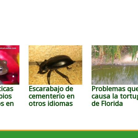
ticas
Escarabajo de
Problemas qu
bios
cementerio en
causa la tortu
s en
otros idiomas
de Florida