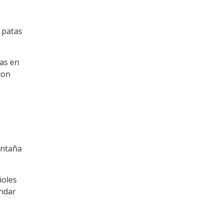
s patas
das en
con
ontaña
ñoles
ándar