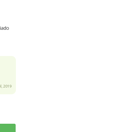
iado
l, 2019