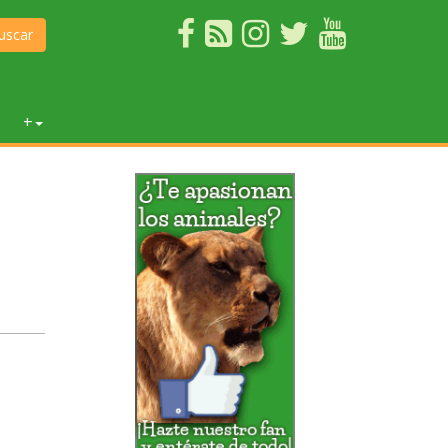
uscar
+