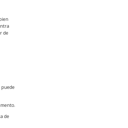
bien
ontra
r de
e puede
omento.
ra de