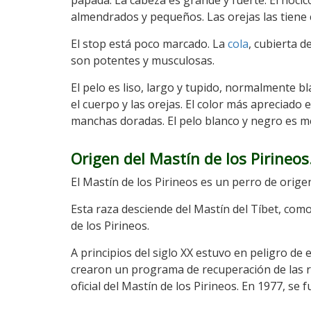
papada. La cabeza es grande y fuerte. El hocic
almendrados y pequeños. Las orejas las tiene c
El stop está poco marcado. La
cola
, cubierta d
son potentes y musculosas.
El pelo es liso, largo y tupido, normalmente 
el cuerpo y las orejas. El color más apreciad
manchas doradas. El pelo blanco y negro es m
Origen del Mastín de los Pirineos
El Mastín de los Pirineos es un perro de orig
Esta raza desciende del Mastín del Tíbet, c
de los Pirineos.
A principios del siglo XX estuvo en peligro de
crearon un programa de recuperación de las r
oficial del Mastín de los Pirineos. En 1977, se 