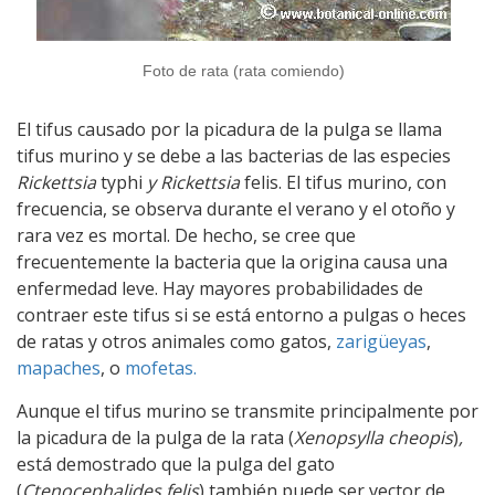
Foto de rata (rata comiendo)
El tifus causado por la picadura de la pulga se llama
tifus murino y se debe a las bacterias de las especies
Rickettsia
typhi
y Rickettsia
felis. El tifus murino, con
frecuencia, se observa durante el verano y el otoño y
rara vez es mortal. De hecho, se cree que
frecuentemente la bacteria que la origina causa una
enfermedad leve. Hay mayores probabilidades de
contraer este tifus si se está entorno a pulgas o heces
de ratas y otros animales como gatos,
zarigüeyas
,
mapaches
, o
mofetas.
Aunque el tifus murino se transmite principalmente por
la picadura de la pulga de la rata (
Xenopsylla cheopis
)
,
está demostrado que la pulga del gato
(
Ctenocephalides felis
) también puede ser vector de