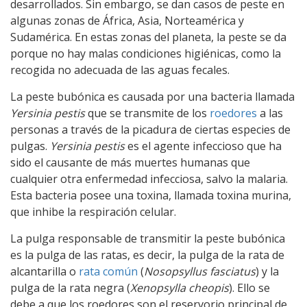
desarrollados. Sin embargo, se dan casos de peste en
algunas zonas de África, Asia, Norteamérica y
Sudamérica. En estas zonas del planeta, la peste se da
porque no hay malas condiciones higiénicas, como la
recogida no adecuada de las aguas fecales.
La peste bubónica es causada por una bacteria llamada
Yersinia pestis
que se transmite de los
roedores
a las
personas a través de la picadura de ciertas especies de
pulgas.
Yersinia pestis
es el agente infeccioso que ha
sido el causante de más muertes humanas que
cualquier otra enfermedad infecciosa, salvo la malaria.
Esta bacteria posee una toxina, llamada toxina murina,
que inhibe la respiración celular.
La pulga responsable de transmitir la peste bubónica
es la pulga de las ratas, es decir, la pulga de la rata de
alcantarilla o
rata común
(
Nosopsyllus fasciatus
) y la
pulga de la rata negra (
Xenopsylla cheopis
). Ello se
debe a que los roedores son el reservorio principal de