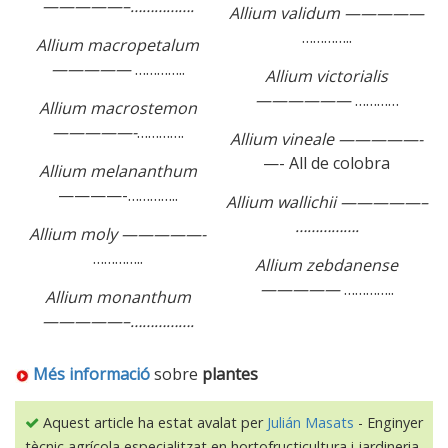
—————–…………….
Allium validum —————
…………..
Allium macropetalum
—————
…………..
Allium victorialis
——————
…………
Allium macrostemon
—————-
………….
Allium vineale —————-
—- All de colobra
Allium melananthum
————-…………..
Allium wallichii —————–
…………….
Allium moly —————-
…………..
Allium zebdanense
—————
…………..
Allium monanthum
—————–…………….
Més informació
sobre
plantes
Aquest article ha estat avalat per
Julián Masats
- Enginyer
tècnic agrícola especialitzat en hortofructicultura i jardineria.