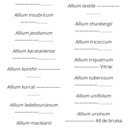
—————-
………….
Allium textile —————
…………..
Allium insubricum
———–………..
Allium thunbergii
—————-
………….
Allium jesdianum
—————-
…………..
Allium tricoccum
—————-
…………..
Allium karataviense
—————–…………….
Allium triquetrum
—————–
Vitrac
Allium kunthii —————
…………..
Allium tuberosum
—————
…………..
Allium kurrat —————-
………….
Allium unifolium
—————-
…………..
Allium ledebourianum
—————-
…………..
Allium ursinum
——————–
All de bruixa
Allium macleanii