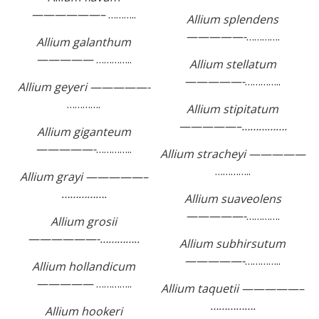
——————–
………..
Allium splendens
—————-
………….
Allium galanthum
—————
…………..
Allium stellatum
—————-
…………..
Allium geyeri —————-
………….
Allium stipitatum
—————–…………….
Allium giganteum
—————-
…………..
Allium stracheyi —————
…………..
Allium grayi —————–
…………….
Allium suaveolens
—————-
………….
Allium grosii
——————-…………..
Allium subhirsutum
—————-
…………..
Allium hollandicum
—————
…………..
Allium taquetii —————–
…………….
Allium hookeri