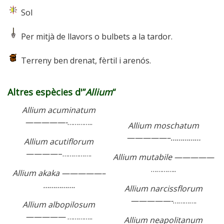
Sol
Per mitjà de llavors o bulbets a la tardor.
Terreny ben drenat, fèrtil i arenós.
Altres espècies d'”
Allium
“
Allium acuminatum
—————-
…………..
Allium moschatum
—————–……………
Allium acutiflorum
————–…………….
Allium mutabile —————
…………..
Allium akaka —————–
…………….
Allium narcissflorum
—————-
………….
Allium albopilosum
—————
…………..
Allium neapolitanum