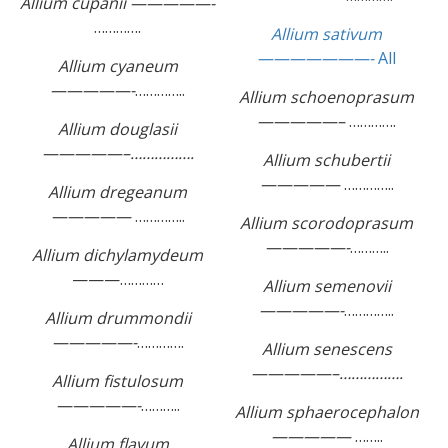
Allium cupanii —————-
………….
Allium sativum
———————-
All
Allium cyaneum
—————-
…………..
Allium schoenoprasum
—————–
………….
Allium douglasii
—————–…………….
Allium schubertii
—————
…………..
Allium dregeanum
—————
…………..
Allium scorodoprasum
—————-
………..
Allium dichylamydeum
———…………
Allium semenovii
—————-
…………..
Allium drummondii
—————-
………….
Allium senescens
—————–…………….
Allium fistulosum
—————-
………..
Allium sphaerocephalon
—————
……..
Allium flavum