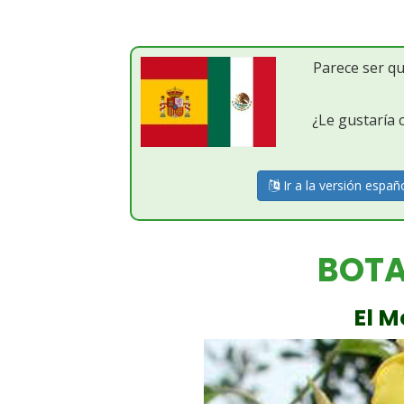
Parece ser q
¿Le gustaría
Ir a la versión españ
BOTA
El M