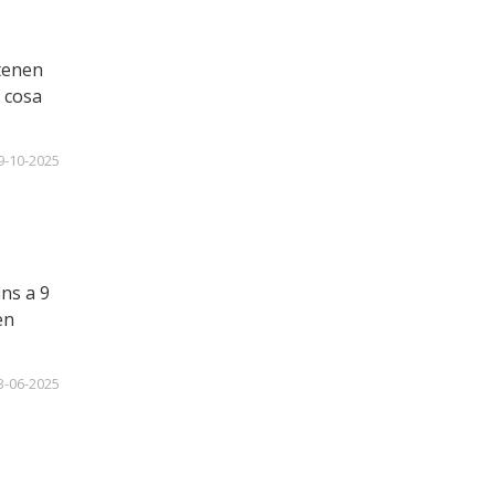
 tenen
l cosa
-10-2025
ins a 9
en
-06-2025