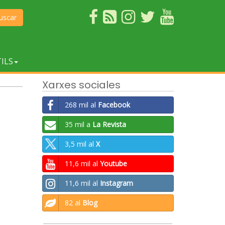
uscar
ILS
Xarxes sociales
268 mil al
Facebook
35 mil a
La Revista
3,5 mil al
X
11,6 mil al
Youtube
11,6 mil al
Instagram
82 al
Blog