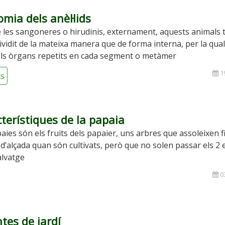
mia dels anèl·lids
 les sangoneres o hirudinis, externament, aquests animals
dividit de la mateixa manera que de forma interna, per la qua
ls òrgans repetits en cada segment o metàmer
19
ls
terístiques de la papaia
aies són els fruits dels papaier, uns arbres que assoleixen f
d’alçada quan són cultivats, però que no solen passar els 2 
alvatge
03
tes de jardí