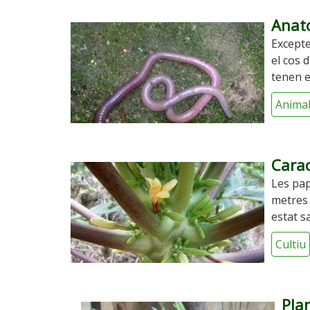
Anato
Excepte
el cos 
tenen e
Anima
Carac
Les pap
metres 
estat s
Cultiu
Plan