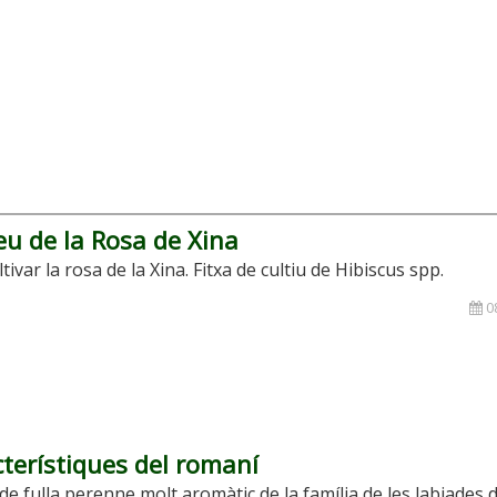
u de la Rosa de Xina
tivar la rosa de la Xina. Fitxa de cultiu de Hibiscus spp.
08
terístiques del romaní
de fulla perenne molt aromàtic de la família de les labiades d