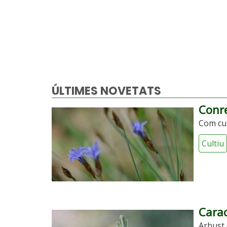
ÚLTIMES NOVETATS
Conre
Com cul
Cultiu
Carac
Arbust 