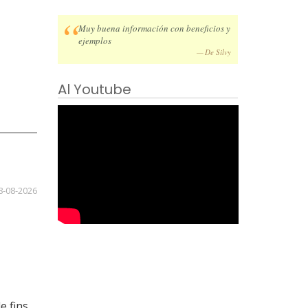
Muy buena información con beneficios y
ejemplos
De Silvy
Al Youtube
-08-2026
e fins