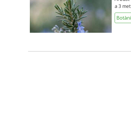
a 3 met
Botàni