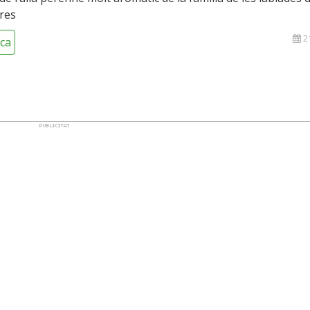
res
21
ca