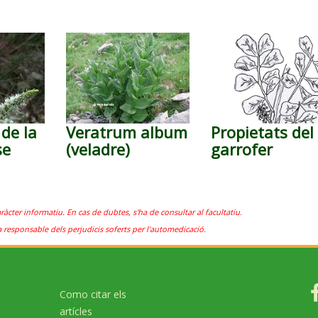
 de la
Veratrum album
Propietats del
se
(veladre)
garrofer
aràcter informatiu. En cas de dubtes, s'ha de consultar al facultatiu.
a responsable dels perjudicis soferts per l'automedicació.
Como citar els
artícles