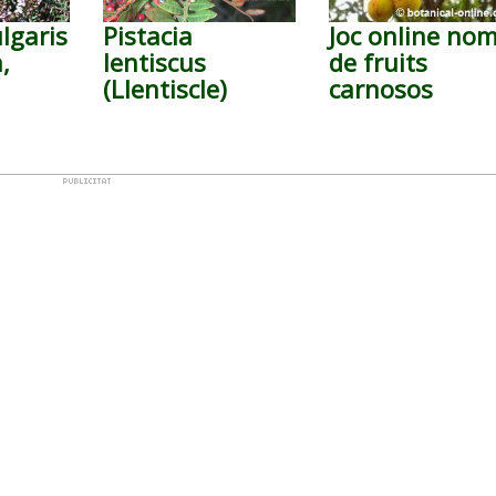
lgaris
Pistacia
Joc online no
a,
lentiscus
de fruits
(Llentiscle)
carnosos