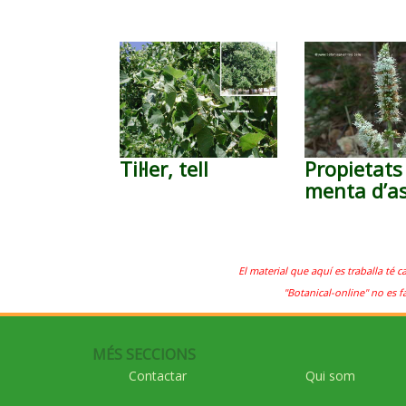
Til·ler, tell
Propietats
menta d’a
El material que aquí es traballa té c
"Botanical-online" no es f
MÉS SECCIONS
Contactar
Qui som