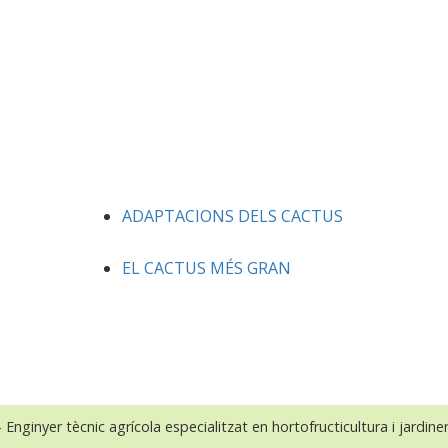
ADAPTACIONS DELS CACTUS
EL CACTUS MÉS GRAN
 Enginyer tècnic agrícola especialitzat en hortofructicultura i jardiner