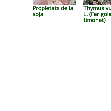
Propietats de la
Thymus vu
soja
L. (Farigol
timonet)