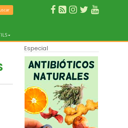
uscar
ILS
Especial
S