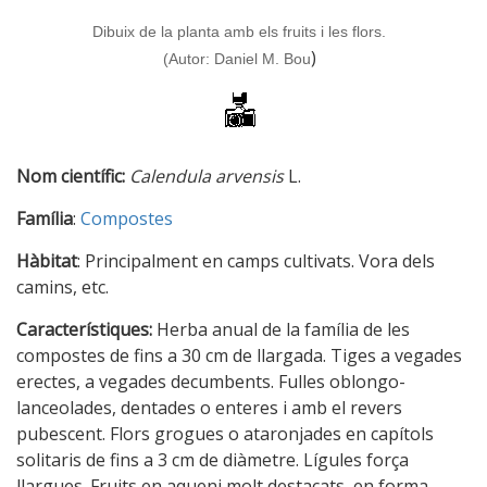
Dibuix de la planta amb els fruits i les flors.
)
(Autor: Daniel M. Bou
Nom científic:
Calendula arvensis
L.
Família
:
Compostes
Hàbitat
: Principalment en camps cultivats. Vora dels
camins, etc.
Característiques:
Herba anual de la família de les
compostes de fins a 30 cm de llargada. Tiges a vegades
erectes, a vegades decumbents. Fulles oblongo-
lanceolades, dentades o enteres i amb el revers
pubescent. Flors grogues o ataronjades en capítols
solitaris de fins a 3 cm de diàmetre. Lígules força
llargues. Fruits en aqueni molt destacats, en forma