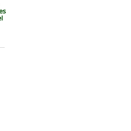
es
el