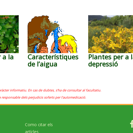
 a la
Característiques
Plantes per a 
de l’aigua
depressió
aràcter informatiu. En cas de dubtes, s'ha de consultar al facultatiu.
a responsable dels perjudicis soferts per l'automedicació.
Como citar els
artícles