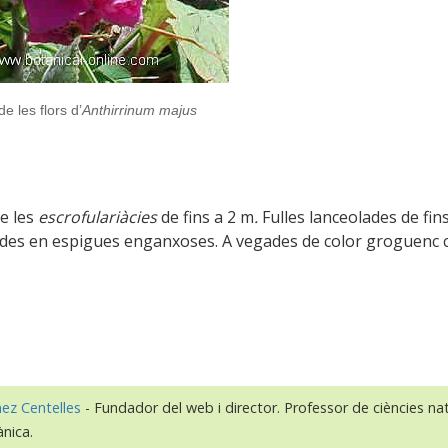
de les flors d’
Anthirrinum majus
de les
escrofulariàcies
de fins a 2 m
.
Fulles lanceolades de fin
ades en espigues enganxoses. A vegades de color groguenc c
nez Centelles
- Fundador del web i director. Professor de ciències nat
ànica.