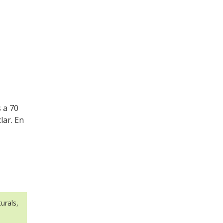
s a 70
lar. En
urals,