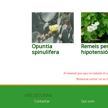
Opuntia
Remeis per
spinulifera
hipotensió
El material que aquí es traballa té c
"Botanical-online" no es f
MÉS SECCIONS
Contactar
Qui som