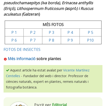
pseudochamaepitys (Iva borda), Erinacea anthyllis
(Eriçó), Lithospermum fruticosum (
aspró
) i Ruscus
aculeatus (
Galzeran)
MÉS FOTOS
P 1
P 2
P 3
P 4
P 5
P 6
P 7
P 8
P 9
P10
FOTOS DE INSECTES
Més informació
sobre plantes
Aquest article ha estat avalat per
Vicente Martínez
Centelles
- Fundador del web i director. Professor de
ciències naturals, expert en plantes, remeis naturals i
fotografia botànica.
Escrit per
Editorial