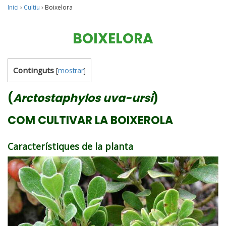
Inici
›
Cultiu
›
Boixelora
BOIXELORA
Continguts
[
mostrar
]
(
Arctostaphylos uva-ursi
)
COM CULTIVAR LA BOIXEROLA
Característiques de la planta