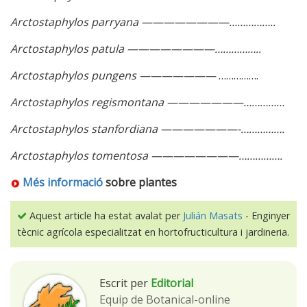
Arctostaphylos parryana ————————……………..
Arctostaphylos patula ————————……………..
Arctostaphylos pungens ———————
…………….
Arctostaphylos regismontana ———————……………
Arctostaphylos stanfordiana ———————-…………….
Arctostaphylos tomentosa ————————…………….
Més informació
sobre plantes
Aquest article ha estat avalat per
Julián Masats
- Enginyer
tècnic agrícola especialitzat en hortofructicultura i jardineria.
Escrit per
Editorial
Equip de Botanical-online