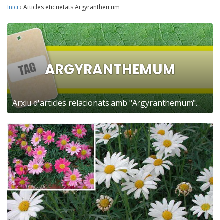
Inici
›
Articles etiquetats Argyranthemum
ARGYRANTHEMUM
Arxiu d'articles relacionats amb "Argyranthemum".