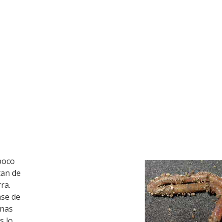
poco
tan de
ra.
ase de
anas
s lo