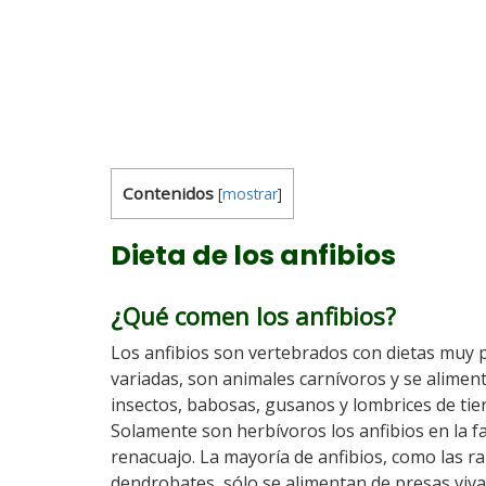
Contenidos
[
mostrar
]
Dieta de los anfibios
¿Qué comen los anfibios?
Los anfibios son vertebrados con dietas muy 
variadas, son animales carnívoros y se alimen
insectos, babosas, gusanos y lombrices de tier
Solamente son herbívoros los anfibios en la f
renacuajo. La mayoría de anfibios, como las r
dendrobates, sólo se alimentan de presas viva