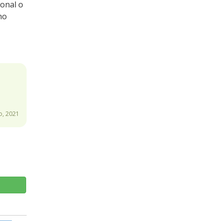
ional o
ho
o, 2021