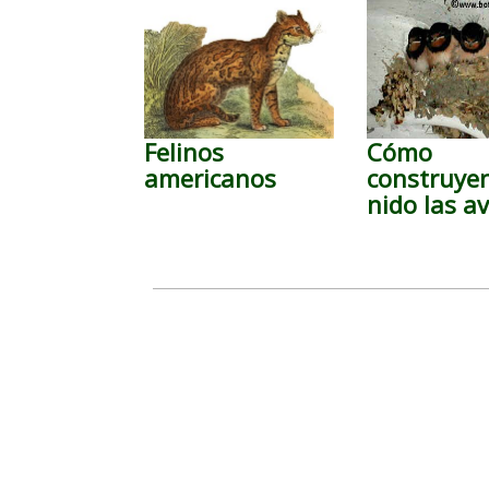
Felinos
Cómo
americanos
construyen
nido las a