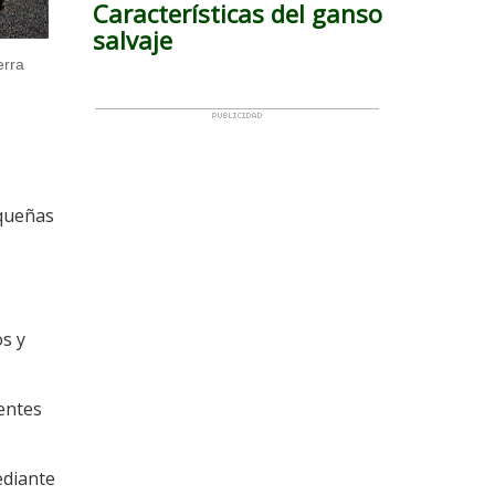
Características del ganso
salvaje
erra
equeñas
os y
ientes
ediante