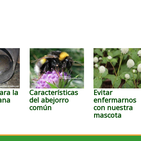
ara la
Características
Evitar
ana
del abejorro
enfermarnos
común
con nuestra
mascota