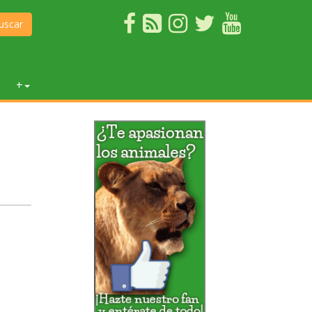
uscar
+