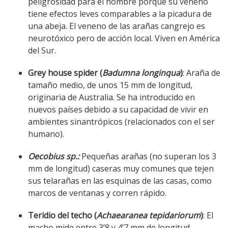
peligrosidad para el hombre porque su veneno
tiene efectos leves comparables a la picadura de
una abeja. El veneno de las arañas cangrejo es
neurotóxico pero de acción local. Viven en América
del Sur.
Grey house spider (
Badumna longinqua
)
: Araña de
tamaño medio, de unos 15 mm de longitud,
originaria de Australia. Se ha introducido en
nuevos países debido a su capacidad de vivir en
ambientes sinantrópicos (relacionados con el ser
humano).
Oecobius sp.:
Pequeñas arañas (no superan los 3
mm de longitud) caseras muy comunes que tejen
sus telarañas en las esquinas de las casas, como
marcos de ventanas y corren rápido.
Teridio del techo (
Achaearanea tepidariorum
)
: El
macho mide entre 3’8 y 4’7 mm de longitud,