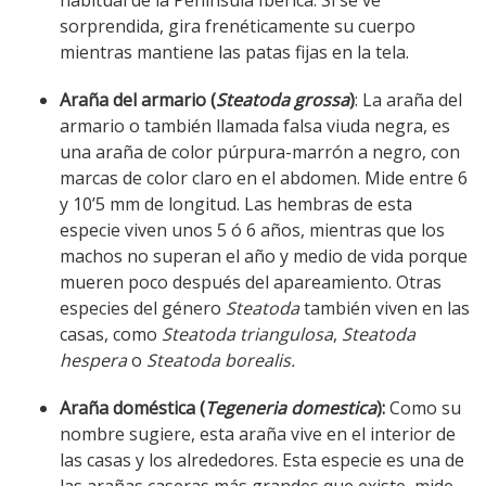
habitual de la Península Ibérica. Si se ve
sorprendida, gira frenéticamente su cuerpo
mientras mantiene las patas fijas en la tela.
Araña del armario (
Steatoda grossa
)
: La araña del
armario o también llamada falsa viuda negra, es
una araña de color púrpura-marrón a negro, con
marcas de color claro en el abdomen. Mide entre 6
y 10’5 mm de longitud. Las hembras de esta
especie viven unos 5 ó 6 años, mientras que los
machos no superan el año y medio de vida porque
mueren poco después del apareamiento. Otras
especies del género
Steatoda
también viven en las
casas, como
Steatoda triangulosa
,
Steatoda
hespera
o
Steatoda borealis.
Araña doméstica (
Tegeneria domestica
):
Como su
nombre sugiere, esta araña vive en el interior de
las casas y los alrededores. Esta especie es una de