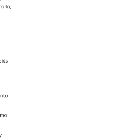
ollo,
piés
ento
como
y