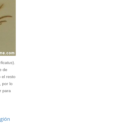
rficatus
).
e de
el resto
 por lo
r para
egión