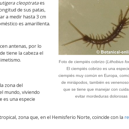
utigera cleoptrata
es
ongitud de sus patas,
gar a medir hasta 3 cm
oméstico es amarillenta.
cen antenas, por lo
de tiene la cabeza el
imetismo.
Foto de ciempiés cobrizo (
Lithobius fo
El ciempiés cobrizo es una especi
ciempiés muy común en Europa, como 
de miriápodos, también es venenoso,
la zona del
que se tiene que manejar con cuida
el mundo, viviendo
evitar mordeduras dolorosas
ue es una especie
tropical, zona que, en el Hemisferio Norte, coincide con la
r