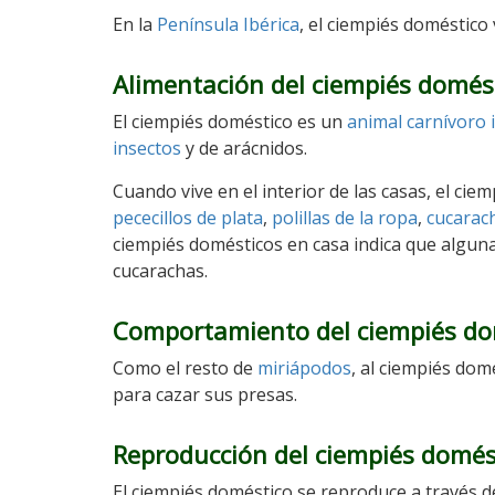
En la
Península Ibérica
, el ciempiés doméstico 
Alimentación del ciempiés domés
El ciempiés doméstico es un
animal carnívoro
insectos
y de arácnidos.
Cuando vive en el interior de las casas, el cie
pececillos de plata
,
polillas de la ropa
,
cucarac
ciempiés domésticos en casa indica que algu
cucarachas.
Comportamiento del ciempiés do
Como el resto de
miriápodos
, al ciempiés dom
para cazar sus presas.
Reproducción del ciempiés domés
El ciempiés doméstico se reproduce a través d