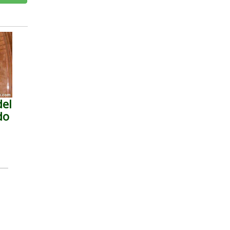
del
do