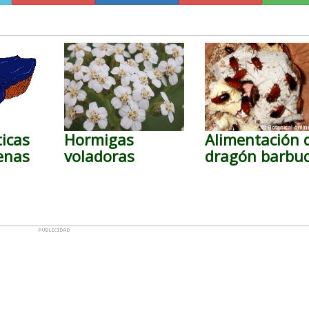
ticas
Hormigas
Alimentación 
lenas
voladoras
dragón barbu