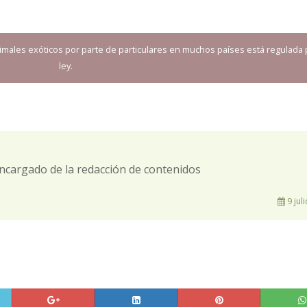
imales exóticos por parte de particulares en muchos países está regulada 
ley.
ncargado de la redacción de contenidos
9 jul