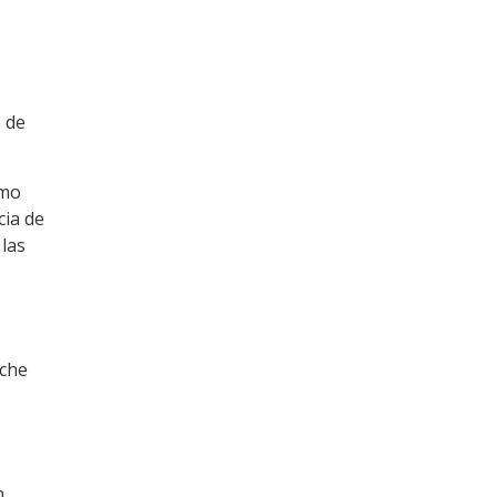
o de
omo
ia de
las
oche
n