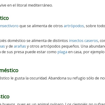
vive en el litoral mediterráneo.
tico
insectívoro
que se alimenta de otros
artrópodos
, sobre tod
mpiés doméstico se alimenta de distintos
insectos caseros
, c
has
y de
arañas
y otros artrópodos pequeños. Una abundanc
na de sus presa puede estar como
plaga
en casa, por ejemplo 
méstico
éstico le gusta la oscuridad. Abandona su refugio sólo de n
tico
e huevos, pues es un animal ovíparo. Los ciempiés no sufre