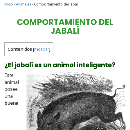
Inicio
›
Animales
›
Comportamiento del jabalí
COMPORTAMIENTO DEL
JABALÍ
Contenidos
[
mostrar
]
¿El jabalí es un animal inteligente?
Este
animal
posee
una
buena