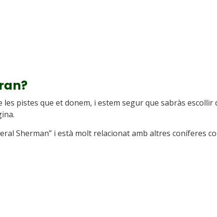
gran?
e les pistes que et donem, i estem segur que sabràs escollir 
gina.
ral Sherman” i està molt relacionat amb altres coníferes co