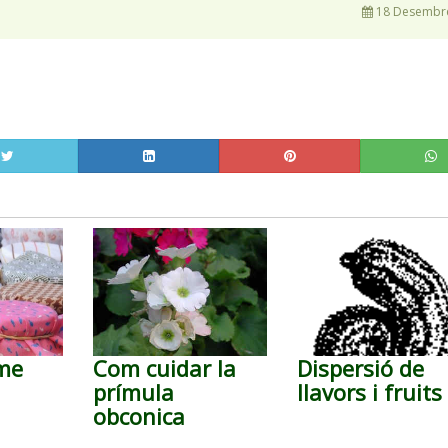
18 Desembre
me
Com cuidar la
Dispersió de
prímula
llavors i fruits
obconica