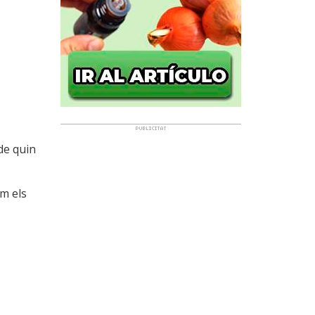
de quin
m els