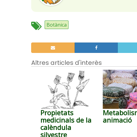
Botànica
Altres articles d'interès
Propietats
Metabolis
medicinals de la
animació
calèndula
silvestre