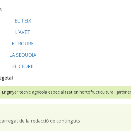
s:
EL TEIX
L’AVET
EL ROURE
LA SEQUOIA
EL CEDRE
egetal
 Enginyer tècnic agrícola especialitzat en hortofructicultura i jardiner
carregat de la redacció de continguts