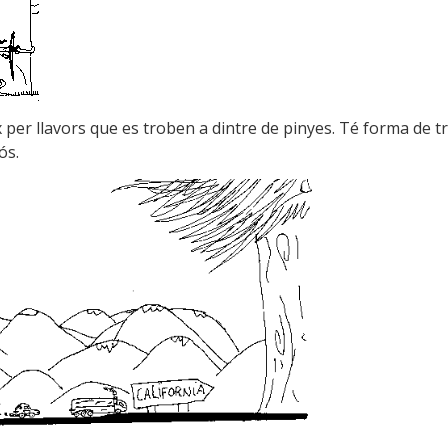
x per llavors que es troben a dintre de pinyes. Té forma de t
ós.