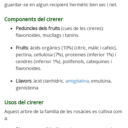
guardar-se en algun recipient hermètic ben sec i net.
Components del cirerer
Peduncles dels fruits
(cues de les cireres):
flavonoides, mucílags i tanins.
Fruits
: àcids orgànics (10%) (cítric, màlic i cafeic),
pectina, cel·lulosa (7%), proteïnes (inferior 1%) i
cendres (inferior 1%), polifenols, catequines i
flavonoides.
Llavors
: àcid cianhídric,
amigdalina
, emulsina,
genisteïna
Usos del cirerer
Aquest arbre de la família de les rosàcies es cultiva com
a: