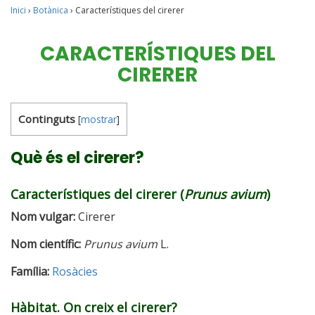
Inici
›
Botànica
›
Característiques del cirerer
CARACTERÍSTIQUES DEL
CIRERER
Continguts
[
mostrar
]
Què és el cirerer?
Característiques del cirerer (
Prunus avium
)
Nom vulgar:
Cirerer
Nom científic:
Prunus avium
L.
Família:
Rosàcies
Hàbitat. On creix el cirerer?