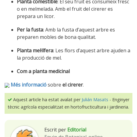
Planta comestible
: El seu fruit es consumeix fresc
o en melmelada. Amb el fruit del cirerer es
prepara un licor.
Per la fusta
: Amb la fusta d’aquest arbre es
preparen mobles de bona qualitat.
Planta mel·lífera
: Les flors d’aquest arbre ajuden a
la producció de mel.
Com a planta medicinal
Més informació
sobre
el cirerer
.
Aquest article ha estat avalat per
Julián Masats
- Enginyer
tècnic agrícola especialitzat en hortofructicultura i jardineria.
Escrit per
Editorial