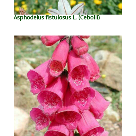
Asphodelus fistulosus L. (Cebollí)