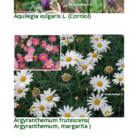
Aquilegia vulgaris L. (Corníol)
Argyranthemum frutescens(
Argyranthemum, margarita )