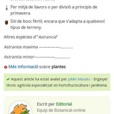
Per mitjà de llavors o per divisió a principis de
primavera.
Sòl de bosc fèrtil, encara que s’adapta a qualsevol
tipus de terreny.
Altres espècies d'”
Astrancia
”
Astrantia maxima —————-
…………..
Astrantia minor—————……………
Més informació
sobre
plantes
Aquest article ha estat avalat per
Julián Masats
- Enginyer
tècnic agrícola especialitzat en hortofructicultura i jardineria.
Escrit per
Editorial
Equip de Botanical-online