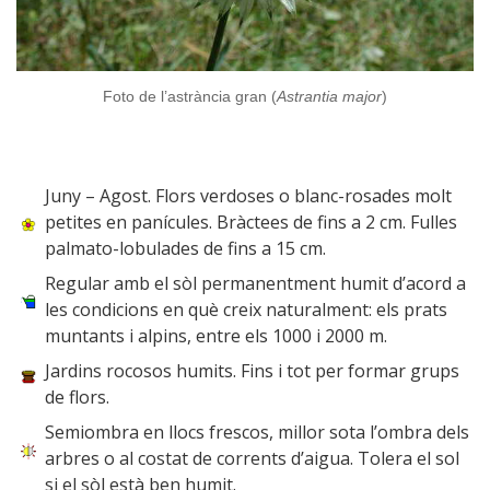
Foto de l’astrància gran (
Astrantia major
)
Juny – Agost. Flors verdoses o blanc-rosades molt
petites en panícules. Bràctees de fins a 2 cm. Fulles
palmato-lobulades de fins a 15 cm.
Regular amb el sòl permanentment humit d’acord a
les condicions en què creix naturalment: els prats
muntants i alpins, entre els 1000 i 2000 m.
Jardins rocosos humits. Fins i tot per formar grups
de flors.
Semiombra en llocs frescos, millor sota l’ombra dels
arbres o al costat de corrents d’aigua. Tolera el sol
si el sòl està ben humit.