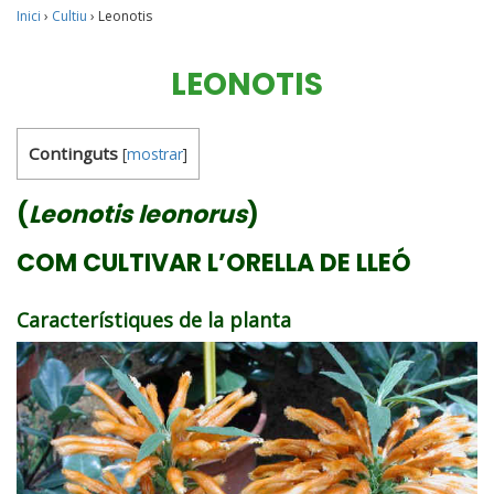
Inici
›
Cultiu
›
Leonotis
LEONOTIS
Continguts
[
mostrar
]
(
Leonotis leonorus
)
COM CULTIVAR L’ORELLA DE LLEÓ
Característiques de la planta