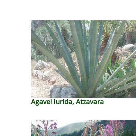
Agavel lurida, Atzavara