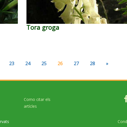
Tora groga
23
24
25
26
27
28
»
Como citar els
artícles
rvats
Cond