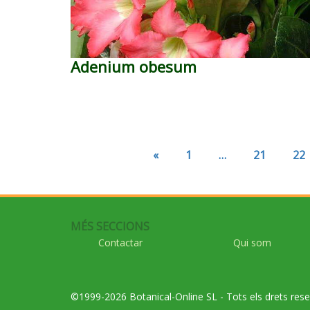
Adenium obesum
«
1
…
21
22
MÉS SECCIONS
Contactar
Qui som
©1999-2026 Botanical-Online SL - Tots els drets rese