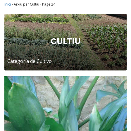
Inici
›
Arxiu per Cultiu
›
Page 24
CULTIU
Categoría de Cultivo