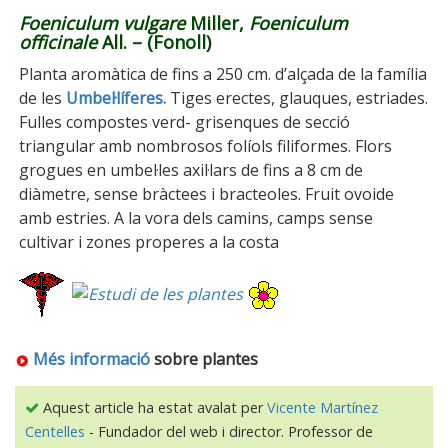
Foeniculum vulgare
Miller,
Foeniculum
officinale
All. – (Fonoll)
Planta aromàtica de fins a 250 cm. d’alçada de la família
de les
Umbel·líferes.
Tiges erectes, glauques, estriades.
Fulles compostes verd- grisenques de secció
triangular amb nombrosos folíols filiformes. Flors
grogues en umbel·les axil·lars de fins a 8 cm de
diàmetre, sense bràctees i bracteoles. Fruit ovoide
amb estries. A la vora dels camins, camps sense
cultivar i zones properes a la costa
Més informació
sobre plantes
Aquest article ha estat avalat per
Vicente Martínez
Centelles
- Fundador del web i director. Professor de