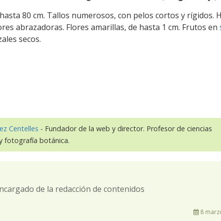
hasta 80 cm. Tallos numerosos, con pelos cortos y rígidos. 
res abrazadoras. Flores amarillas, de hasta 1 cm. Frutos en
zales secos.
ez Centelles
- Fundador de la web y director. Profesor de ciencias
y fotografía botánica.
ncargado de la redacción de contenidos
8 marzo