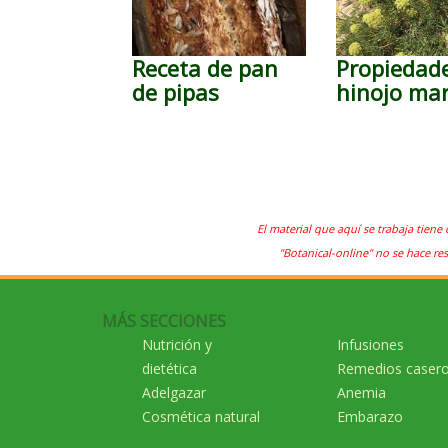
Receta de pan
Propiedade
de pipas
hinojo ma
El material que aquí se trabaja tiene 
"Botanical-online" no se hace re
MÁS SECCIONES
Nutrición y
Infusiones
dietética
Remedios caser
Adelgazar
Anemia
Cosmética natural
Embarazo