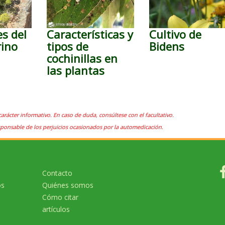
s del
Características y
Cultivo de
rino
tipos de
Bidens
cochinillas en
las plantas
carácter informativo. En caso de duda, consúltese con el facultativo.
sponsable de los perjuicios ocasionados por la automedicación.
Contacto
os
Quiénes somos
Cómo citar
artículos