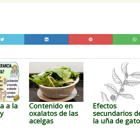
a a la
Contenido en
Efectos
 y
oxalatos de las
secundarios d
acelgas
la uña de gat