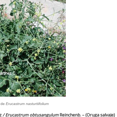
 de
Erucastrum nasturtiifolium
lz
/ Erucastrum obtusangulum
Reinchenb. – (Oruga salvaje)