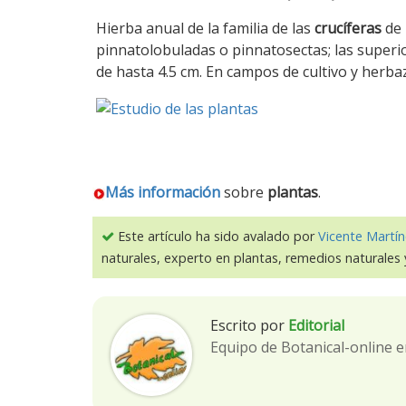
Hierba anual de la familia de las
crucíferas
de 
pinnatolobuladas o pinnatosectas; las superio
de hasta 4.5 cm. En campos de cultivo y herba
Más información
sobre
plantas
.
Este artículo ha sido avalado por
Vicente Martín
naturales, experto en plantas, remedios naturales 
Escrito por
Editorial
Equipo de Botanical-online e