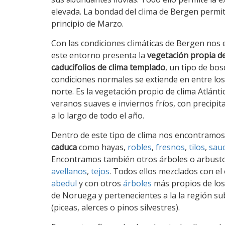
elevada. La bondad del clima de Bergen permi
principio de Marzo.
Con las condiciones climáticas de Bergen no
este entorno presenta la
vegetación propia d
caducifolios de clima templado
, un tipo de bo
condiciones normales se extiende en entre los 
norte. Es la vegetación propio de clima Atlánt
veranos suaves e inviernos fríos, con precipi
a lo largo de todo el año.
Dentro de este tipo de clima nos encontramo
caduca
como hayas,
robles
,
fresnos
,
tilos
,
sau
Encontramos también otros árboles o arbus
avellanos
,
tejos
. Todos ellos mezclados con e
abedul
y con otros
árboles
más propios de los
de Noruega y pertenecientes a la la región sub
(piceas, alerces o pinos silvestres).