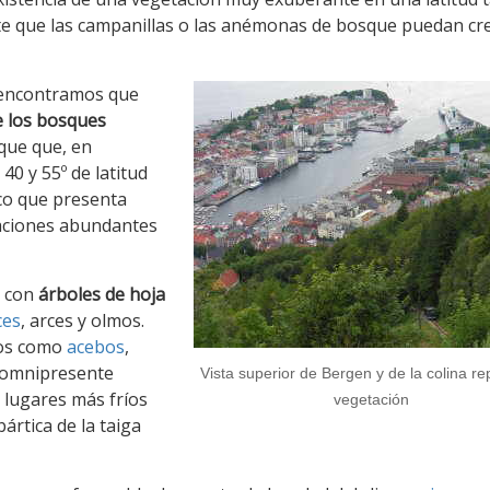
te que las campanillas o las anémonas de bosque puedan cr
s encontramos que
e los bosques
sque que, en
40 y 55º de latitud
ico que presenta
taciones abundantes
s con
árboles de hoja
ces
, arces y olmos.
tos como
acebos
,
l omnipresente
Vista superior de Bergen y de la colina re
 lugares más fríos
vegetación
ártica de la taiga