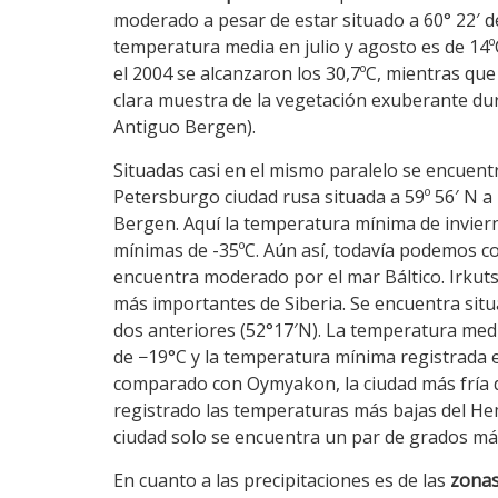
moderado a pesar de estar situado a 60° 22′ d
temperatura media en julio y agosto es de 14
el 2004 se alcanzaron los 30,7ºC, mientras que
clara muestra de la vegetación exuberante dur
Antiguo Bergen).
Situadas casi en el mismo paralelo se encuen
Petersburgo ciudad rusa situada a 59º 56′ N a
Bergen. Aquí la temperatura mínima de inviern
mínimas de -35ºC. Aún así, todavía podemos co
encuentra moderado por el mar Báltico. Irkuts
más importantes de Siberia. Se encuentra situa
dos anteriores (52°17′N). La temperatura med
de −19°C y la temperatura mínima registrada es
comparado con Oymyakon, la ciudad más fría d
registrado las temperaturas más bajas del Hemi
ciudad solo se encuentra un par de grados má
En cuanto a las precipitaciones es de las
zonas