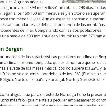
anuales. Algunos años se
se llegaron a los 2594 mm. y llovió un total de 248 días. Todos
e llegan a los 150-160 mm mensuales y en otoño se superan
oca con menos lluvias. Aún así estas se acercan o superan 
nes tan abundantes se debe a la presencia de las montañas
procedentes del mar. Comparando con las dos poblaciones
e una media de 603 mm anuales y Irkutsk tan solo 379 mm a
 en Bergen
r una idea de las
características peculiares del clima de Be
lama clima marítimo templado, que es el nombre que se da a
ás elevada de los meses más cálidos no supera los 22ºC y la
ríos no se encuentra por debajo de los -3ºC. (El mismo cli
 Bélgica, Norte de España y Portugal, Norte y Suroeste de Fr
zona al igual que para el resto de Noruega tiene la presenci
mucho más frío
. Igualmente su peculiar emplazamiento contr
existencia de una vegetación muy exuberante en una latitud 