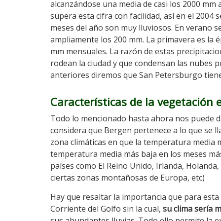
alcanzándose una media de casi los 2000 mm 
supera esta cifra con facilidad, así en el 2004 
meses del año son muy lluviosos. En verano s
ampliamente los 200 mm. La primavera es la ép
mm mensuales. La razón de estas precipitacio
rodean la ciudad y que condensan las nubes 
anteriores diremos que San Petersburgo tien
Características de la vegetación
Todo lo mencionado hasta ahora nos puede da
considera que Bergen pertenece a lo que se l
zona climáticas en que la temperatura media m
temperatura media más baja en los meses más f
países como El Reino Unido, Irlanda, Holanda,
ciertas zonas montañosas de Europa, etc)
Hay que resaltar la importancia que para esta 
Corriente del Golfo sin la cual,
su clima sería 
sus abundantes lluvias. Todo ello permite la 