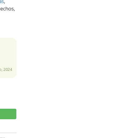
as
,
lechos,
o, 2024