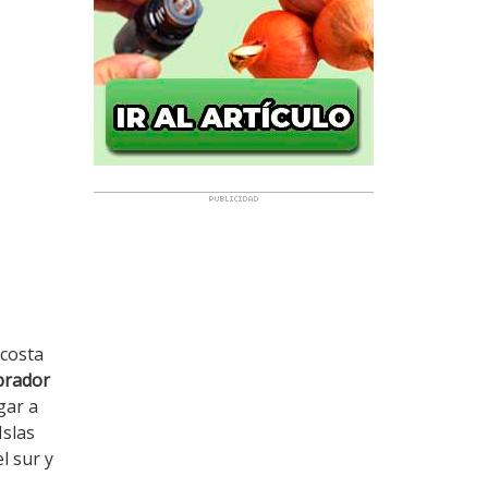
 costa
abrador
gar a
Islas
l sur y