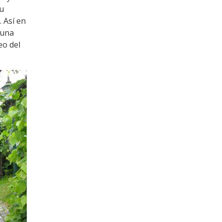
su
 Así en
 una
eo del