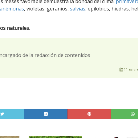
los meses favorable demuestra la bondad del clima:
primaver
anémonas
, violetas, geranios,
salvias
, epilobios, hiedras, he
os naturales
.
ncargado de la redacción de contenidos
11 ener