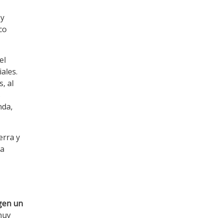
 y
co
el
iales.
, al
s
nda,
erra y
pa
gen un
muy