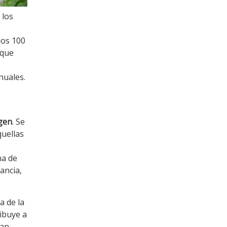
 los
los 100
 que
nuales.
rgen
. Se
quellas
ma de
ancia,
a de la
ibuye a
tan