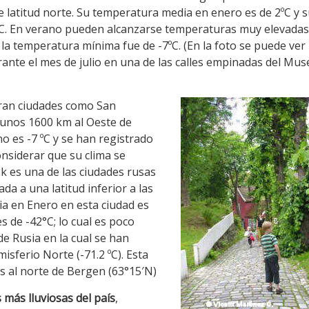
e latitud norte. Su temperatura media en enero es de 2ºC y 
ºC. En verano pueden alcanzarse temperaturas muy elevadas.
 la temperatura mínima fue de -7ºC. (En la foto se puede ver
ante el mes de julio en una de las calles empinadas del Mus
tran ciudades como San
 unos 1600 km al Oeste de
o es -7 ºC y se han registrado
nsiderar que su clima se
k es una de las ciudades rusas
da a una latitud inferior a las
ia en Enero en esta ciudad es
 de -42°C; lo cual es poco
e Rusia en la cual se han
sferio Norte (-71.2 ºC). Esta
s al norte de Bergen (63°15′N)
 más lluviosas del país
,