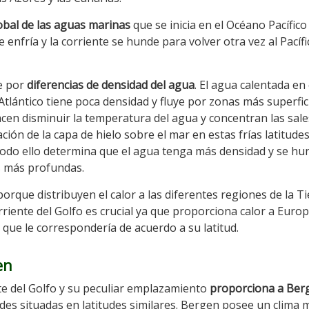
lobal de las aguas marinas
que se inicia en el Océano Pacífico
 enfría y la corriente se hunde para volver otra vez al Pacífi
ce por
diferencias de densidad del agua
. El agua calentada en 
l Atlántico tiene poca densidad y fluye por zonas más superfic
 hacen disminuir la temperatura del agua y concentran las sales
ción de la capa de hielo sobre el mar en estas frías latitude
Todo ello determina que el agua tenga más densidad y se hu
as más profundas.
rque distribuyen el calor a las diferentes regiones de la Ti
rriente del Golfo es crucial ya que proporciona calor a Euro
que le correspondería de acuerdo a su latitud.
en
ente del Golfo y su peculiar emplazamiento
proporciona a Ber
des situadas en latitudes similares. Bergen posee un clima 