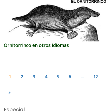
Ornitorrinco en otros idiomas
1
2
3
4
5
6
…
12
»
Especial