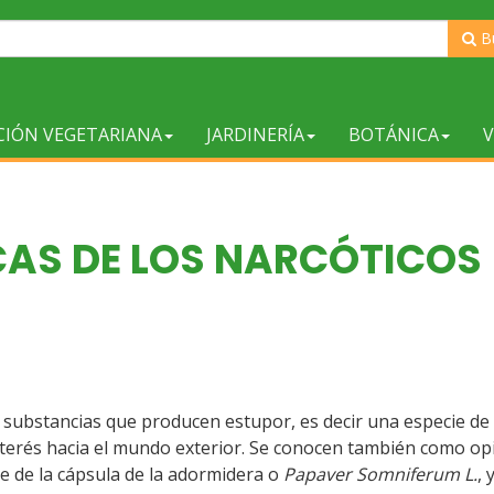
B
CIÓN VEGETARIANA
JARDINERÍA
BOTÁNICA
V
CAS DE LOS NARCÓTICOS
 substancias que producen estupor, es decir una especie de
interés hacia el mundo exterior. Se conocen también como op
ae de la cápsula de la adormidera o
Papaver Somniferum L.
, 