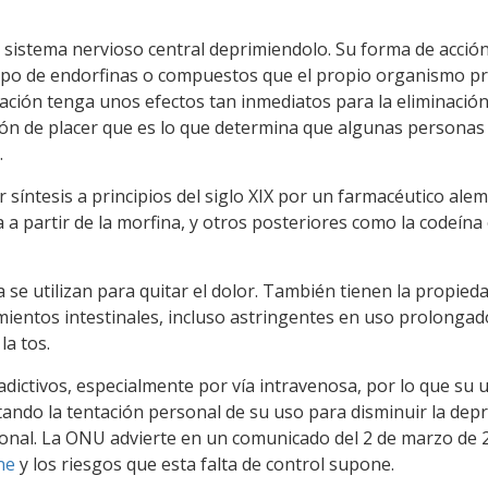
 sistema nervioso central deprimiendolo. Su forma de acción
n tipo de endorfinas o compuestos que el propio organismo p
ración tenga unos efectos tan inmediatos para la eliminación
ón de placer que es lo que determina que algunas personas
.
 síntesis a principios del siglo XIX por un farmacéutico ale
a a partir de la morfina, y otros posteriores como la codeína 
se utilizan para quitar el dolor. También tienen la propied
mientos intestinales, incluso astringentes en uso prolongad
la tos.
adictivos, especialmente por vía intravenosa, por lo que su 
itando la tentación personal de su uso para disminuir la dep
sonal. La ONU advierte en un comunicado del 2 de marzo de 
ne
y los riesgos que esta falta de control supone.