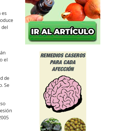
 es
roduce
 del
mán
o el
ad de
o. Se
uso
resión
2005