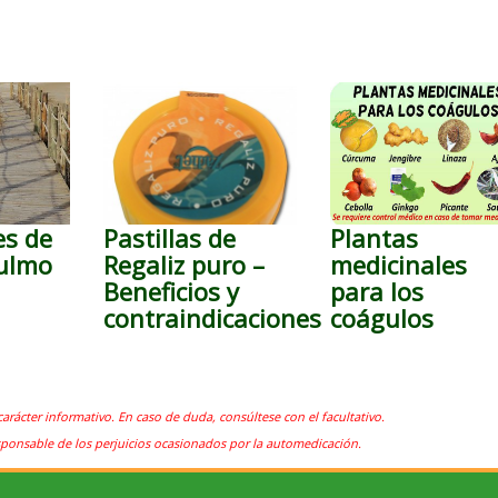
es de
Pastillas de
Plantas
 ulmo
Regaliz puro –
medicinales
Beneficios y
para los
contraindicaciones
coágulos
carácter informativo. En caso de duda, consúltese con el facultativo.
sponsable de los perjuicios ocasionados por la automedicación.