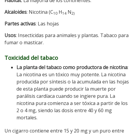
Hábitat
: La mayoría de los continentes.
Alcaloides
: Nicotina (C
H
N
10
14
2)
Partes activas
: Las hojas
Usos
: Insecticidas para animales y plantas. Tabaco para
fumar o masticar.
Toxicidad del tabaco
La planta del tabaco como productora de nicotina
:
La nicotina es un tóxico muy potente. La nicotina
producida por síntesis o la acumulada en las hojas
de esta planta puede producir la muerte por
parálisis cardíaca cuando se ingiere pura. La
nicotina pura comienza a ser tóxica a partir de los
2 o 4 mg, siendo las dosis entre 40 y 60 mg
mortales.
Un cigarro contiene entre 15 y 20 mg y un puro entre