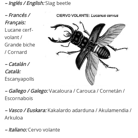
– Inglés / English:
Slag beetle
– Francés /
Français:
Lucane cerf-
volant /
Grande biche
/ Cornard
– Catalán /
Català:
Escanyapolls
– Gallego / Galego:
Vacaloura / Carouca / Cornetán /
Escornabois
– Vasco / Euskara:
Kakalardo adarduna / Akulamendia /
Arkuloa
– Italiano:
Cervo volante