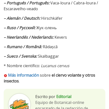
– Portugués / Português:
Vaca-loura / Cabra-loura /
Escaravelho-veado
– Alemán / Deutsch:
Hirschkäfer
– Ruso / Русский:
Жук-олень
– Neerlandés / Nederlands:
Kevers
– Rumano / Română:
Rădașcă
– Sueco / Svenska:
Skalbaggar
* Nombre científico:
Lucanus cervus
Más información
sobre
el ciervo volante y otros
insectos
.
Escrito por
Editorial
Equipo de Botanical-online
encargado de la redacción de