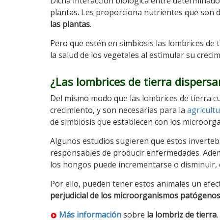
Dicha interacción biológica entre determinado
plantas. Les proporciona nutrientes que son di
las plantas
.
Pero que estén en simbiosis las lombrices de 
la salud de los vegetales al estimular su creci
¿Las lombrices de tierra disper
Del mismo modo que las lombrices de tierra cum
crecimiento, y son necesarias para la
agricult
de simbiosis que establecen con los microorgan
Algunos estudios sugieren que estos inverte
responsables de producir enfermedades. Además
los hongos puede incrementarse o disminuir, 
Por ello, pueden tener estos animales un efect
perjudicial de los microorganismos patógeno
Más información
sobre
la lombriz de tierra
.