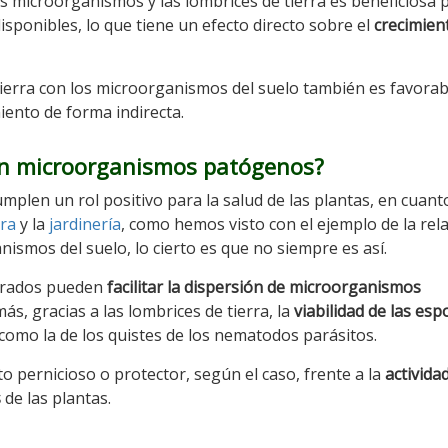
s microorganismos y las lombrices de tierra es beneficiosa p
sponibles, lo que tiene un efecto directo sobre el
crecimien
tierra con los microorganismos del suelo también es favorab
miento de forma indirecta.
san microorganismos patógenos?
plen un rol positivo para la salud de las plantas, en cuant
ura
y la
jardinería
, como hemos visto con el ejemplo de la rel
ismos del suelo, lo cierto es que no siempre es así.
brados pueden
facilitar la dispersión de microorganismos
, gracias a las lombrices de tierra, la
viabilidad de las esp
como la de los quistes de los nematodos parásitos.
o pernicioso o protector, según el caso, frente a la
activida
s
de las plantas.