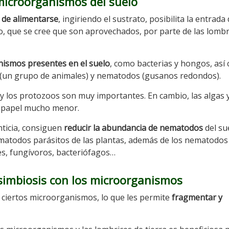
 microorganismos del suelo
de alimentarse
, ingiriendo el sustrato, posibilita la entrada
 que se cree que son aprovechados, por parte de las lombr
ismos presentes en el suelo
, como bacterias y hongos, así
s (un grupo de animales) y nematodos (gusanos redondos).
as y los protozoos son muy importantes. En cambio, las algas 
un papel mucho menor.
nticia, consiguen
reducir la abundancia de nematodos
del sue
atodos parásitos de las plantas, además de los nematodos
s, fungívoros, bacteriófagos…
 simbiosis con los microorganismos
n ciertos microorganismos, lo que les permite
fragmentar y