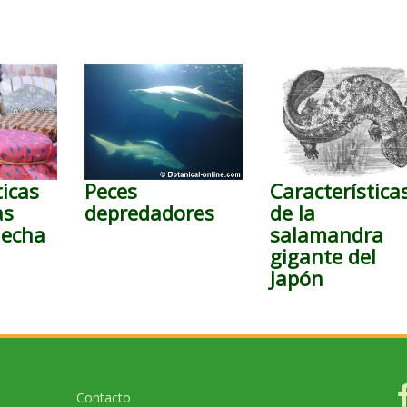
ticas
Peces
Característica
as
depredadores
de la
lecha
salamandra
gigante del
Japón
Contacto