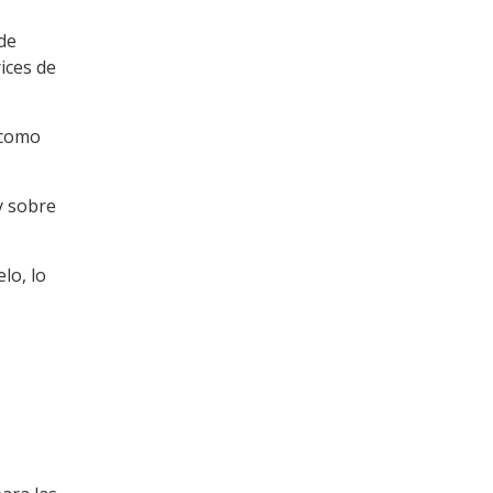
 de
ices de
 como
y sobre
lo, lo