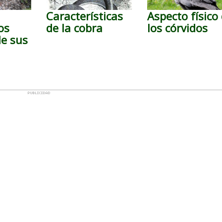
Características
Aspecto físico
os
de la cobra
los córvidos
de sus