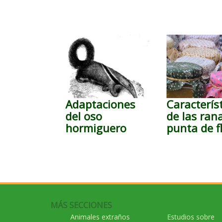
Adaptaciones
Caracterís
del oso
de las ran
hormiguero
punta de f
MÁS SECCIONES
Animales extraños
Estudios sobre