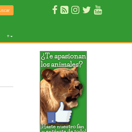
uscar
+