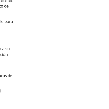
ara las
to de
le para
o a su
ación
oras
de
d