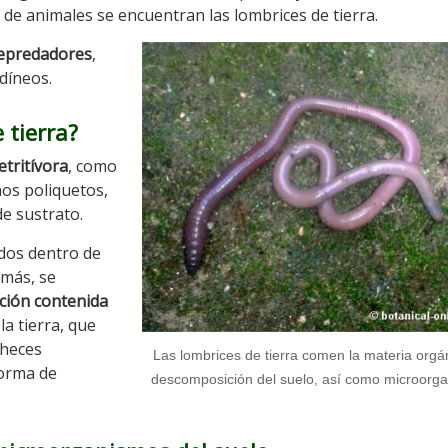
o de animales se encuentran las lombrices de tierra.
depredadores
,
udíneos.
 tierra?
etritívora
, como
nos poliquetos,
de sustrato.
dos dentro de
 más, se
ción contenida
 la tierra, que
 heces
Las lombrices de tierra comen la materia orgá
forma de
descomposición del suelo, así como microorg