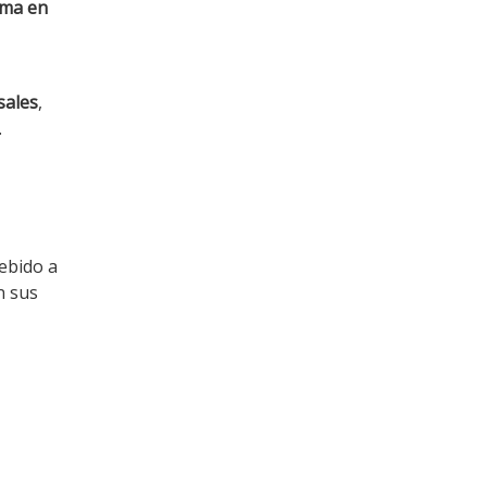
rma en
sales
,
.
ebido a
n sus