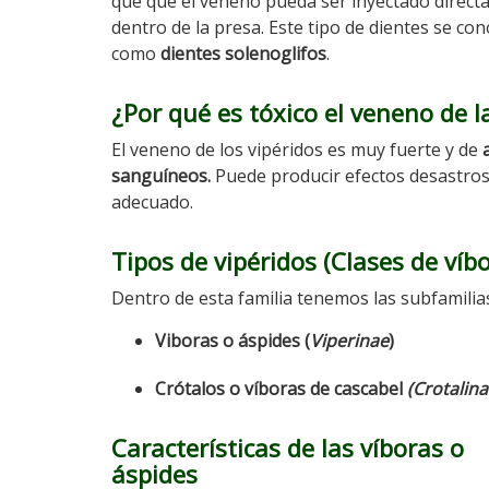
que que el veneno pueda ser inyectado direc
dentro de la presa. Este tipo de dientes se co
como
dientes solenoglifos
.
¿Por qué es tóxico el veneno de l
El veneno de los vipéridos es muy fuerte y de
sanguíneos.
Puede producir efectos desastrosos
adecuado.
Tipos de vipéridos (Clases de víb
Dentro de esta familia tenemos las subfamilias
Viboras o áspides (
Viperinae
)
Crótalos o víboras de cascabel
(Crotalina
Características de las víboras o
áspides