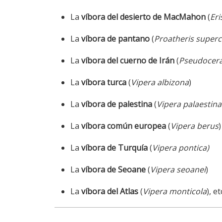
La
víbora del desierto de MacMahon
(
Er
La
víbora de pantano
(
Proatheris superci
La
víbora del cuerno de Irán
(
Pseudocera
La
víbora turca
(
Vipera albizona
)
La
víbora de palestina
(
Vipera palaestin
La
víbora común europea
(
Vipera berus
)
La
víbora de Turquía
(
Vipera pontica)
La
víbora de Seoane
(
Vipera seoanei
)
La
víbora del Atlas
(
Vipera monticola
), et