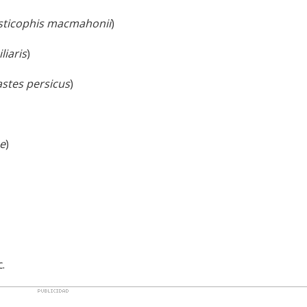
isticophis macmahonii
)
liaris
)
stes persicus
)
ae
)
c.