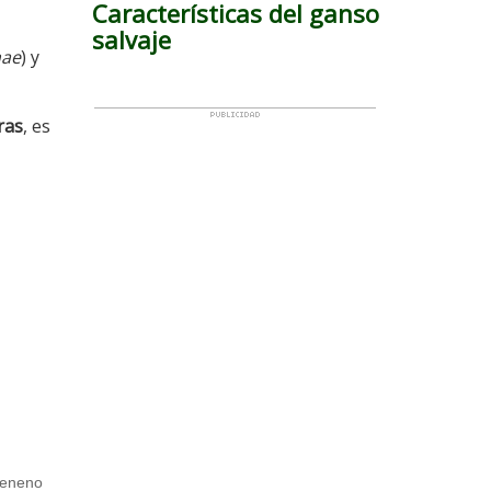
Características del ganso
salvaje
nae
) y
ras
, es
veneno