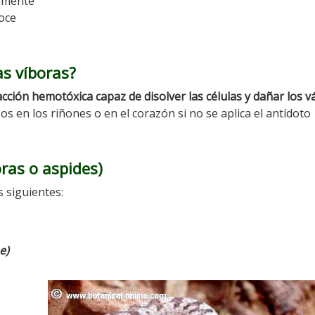
tamente
noce
as víboras?
acción hemotóxica capaz de disolver las células y dañar los v
 en los riñones o en el corazón si no se aplica el antídoto
oras o aspides)
 siguientes:
e)