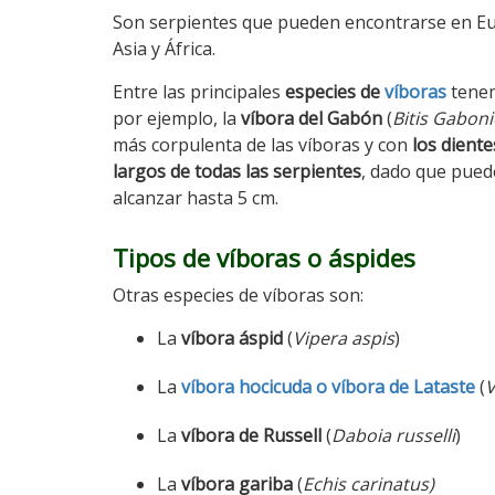
Son serpientes que pueden encontrarse en E
Asia y África.
Entre las principales
especies de
víboras
tene
por ejemplo, la
víbora del Gabón
(
Bitis Gaboni
más corpulenta de las víboras y con
los dient
largos de todas las serpientes
, dado que pue
alcanzar hasta 5 cm.
Tipos de víboras o áspides
Otras especies de víboras son:
La
víbora áspid
(
Vipera aspis
)
La
víbora hocicuda o víbora de Lataste
(
V
La
víbora de Russell
(
Daboia russelli
)
La
víbora gariba
(
Echis carinatus)