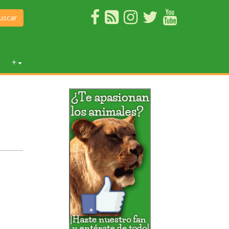
uscar
+