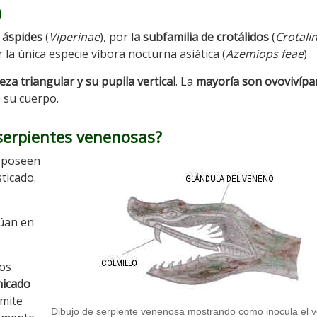
)
 áspides
(
Viperinae
), por l
a subfamilia de crotálidos
(
Crotali
r la única especie víbora nocturna asiática (
Azemiops feae
)
eza triangular y su pupila vertical
. La
mayoría son ovovivípa
e su cuerpo.
serpientes venenosas?
e poseen
ticado.
túan en
dos
nicado
mite
Dibujo de serpiente venenosa mostrando como inocula el 