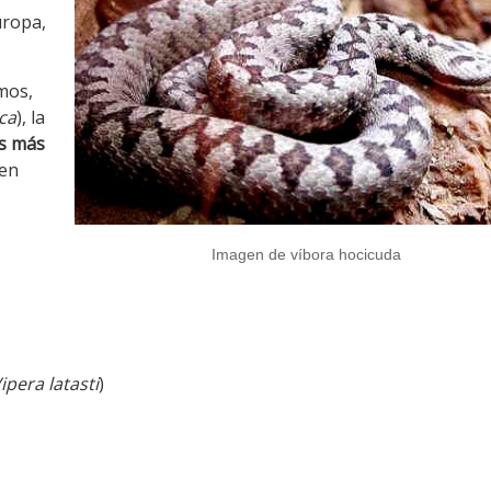
uropa,
mos,
ca
), la
es más
den
Imagen de víbora hocicuda
ipera latasti
)