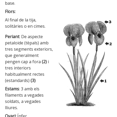
base.
Flors:
Al final de la tija,
solitàries o en cimes.
Periant
: De aspecte
petaloide (tèpals) amb
tres segments exteriors,
que generalment
pengen cap a fora
(2)
i
tres interiors
habitualment rectes
(estandards)
(3)
Estams
: 3 amb els
filaments a vegades
soldats, a vegades
lliures.
Ovari:
Ínfer