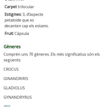
Carpel:
trilocular
Estigmes:
3, d
‘
aspecte
petaloide que es
decanten cap els estams.
Fruit:
Càpsula
Gèneres
Comprèn uns 70 gèneres. Els més significatius són els
següents:
CROCUS
GINANDRIRIS
GLADIOLUS
GYNANDRYRUS
IRIS