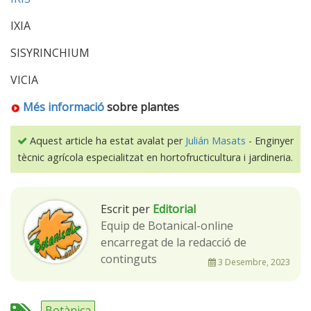
IXIA
SISYRINCHIUM
VICIA
Més informació
sobre plantes
Aquest article ha estat avalat per
Julián Masats
- Enginyer
tècnic agrícola especialitzat en hortofructicultura i jardineria.
Escrit per
Editorial
Equip de Botanical-online
encarregat de la redacció de
continguts
3 Desembre, 2023
Botànica