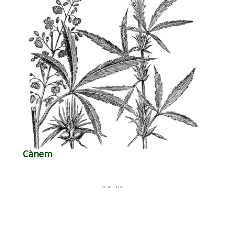
Cànem