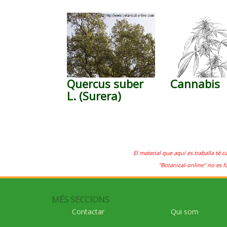
Quercus suber
Cannabis
L. (Surera)
El material que aquí es traballa té c
"Botanical-online" no es f
MÉS SECCIONS
Contactar
Qui som