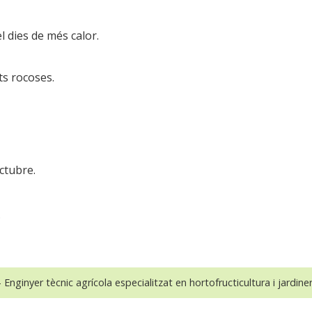
l dies de més calor.
ts rocoses.
ctubre.
.
 Enginyer tècnic agrícola especialitzat en hortofructicultura i jardiner