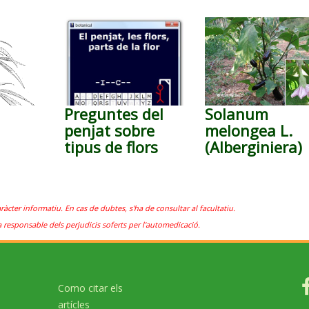
Preguntes del
Solanum
penjat sobre
melongea L.
tipus de flors
(Alberginiera)
aràcter informatiu. En cas de dubtes, s'ha de consultar al facultatiu.
a responsable dels perjudicis soferts per l'automedicació.
Como citar els
artícles