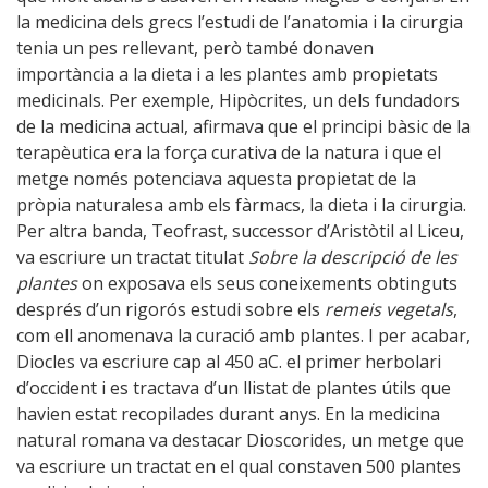
la medicina dels grecs l’estudi de l’anatomia i la cirurgia
tenia un pes rellevant, però també donaven
importància a la dieta i a les plantes amb propietats
medicinals. Per exemple, Hipòcrites, un dels fundadors
de la medicina actual, afirmava que el principi bàsic de la
terapèutica era la força curativa de la natura i que el
metge només potenciava aquesta propietat de la
pròpia naturalesa amb els fàrmacs, la dieta i la cirurgia.
Per altra banda, Teofrast, successor d’Aristòtil al Liceu,
va escriure un tractat titulat
Sobre la descripció de les
plantes
on exposava els seus coneixements obtinguts
després d’un rigorós estudi sobre els
remeis vegetals
,
com ell anomenava la curació amb plantes. I per acabar,
Diocles va escriure cap al 450 aC. el primer herbolari
d’occident i es tractava d’un llistat de plantes útils que
havien estat recopilades durant anys. En la medicina
natural romana va destacar Dioscorides, un metge que
va escriure un tractat en el qual constaven 500 plantes