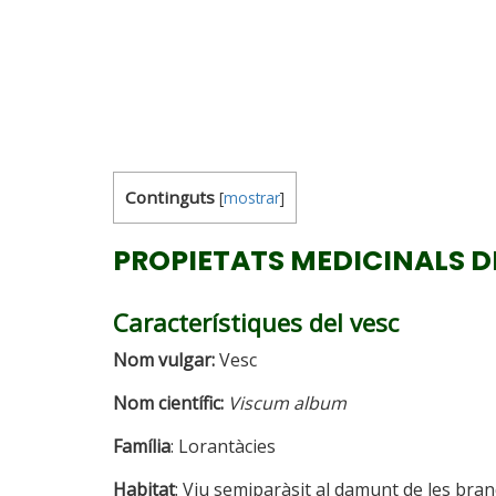
Continguts
[
mostrar
]
PROPIETATS MEDICINALS D
Característiques del vesc
Nom vulgar:
Vesc
Nom científic:
Viscum album
Família
: Lorantàcies
Habitat
: Viu semiparàsit al damunt de les bra