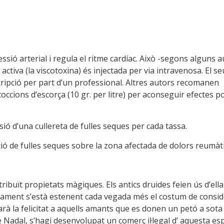
essió arterial i regula el ritme cardíac. Això -segons alguns a
ctiva (la viscotoxina) és injectada per via intravenosa. El se
scripció per part d’un professional. Altres autors recomanen
coccions d’escorça (10 gr. per litre) per aconseguir efectes p
sió d’una cullereta de fulles seques per cada tassa.
ió de fulles seques sobre la zona afectada de dolors reumàti
tribuït propietats màgiques. Els antics druides feien ús d’ell
ament s’està estenent cada vegada més el costum de consid
à la felicitat a aquells amants que es donen un petó a sota d
de Nadal, s’hagi desenvolupat un comerç il·legal d’ aquesta es