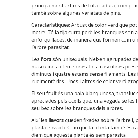
principalment arbres de fulla caduca, com pom
també sobre algunes varietats de pins.
Característiques
: Arbust de color verd que pot
metre. Té la tija curta però les branques son
enforquillades, de manera que formen com un
l’arbre parasitat.
Les
flors
són unisexuals. Neixen agrupades de 
masculines o femenines. Les masculines prese
diminuts i quatre estams sense filaments. Les
rudimentàries. Unes i altres de color verd gro
El seu
fruit
és una baia blanquinosa, translúcid
apreciades pels ocells que, una vegada se les
seu bec sobre les branques dels arbres.
Així les
llavors
queden fixades sobre l’arbre i, 
planta envaïda. Com que la planta també és cap
diem que aquesta planta és semiparàsita.