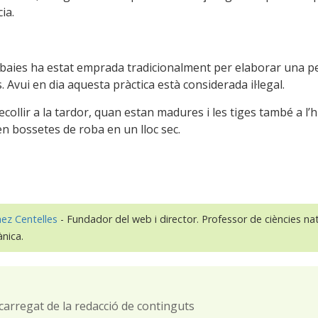
ia.
baies ha estat emprada tradicionalment per elaborar una p
 Avui en dia aquesta pràctica està considerada il·legal.
collir a la tardor, quan estan madures i les tiges també a l’h
 en bossetes de roba en un lloc sec.
nez Centelles
- Fundador del web i director. Professor de ciències nat
ànica.
carregat de la redacció de continguts