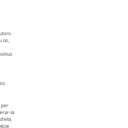
utors-
u ús,
ositius
cs.
a per
erar-la
’ella.
pècie