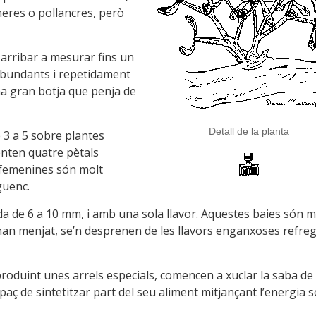
eres o pollancres, però
 arribar a mesurar fins un
 abundants i repetidament
a gran botja que penja de
Detall de la planta
3 a 5 sobre plantes
nten quatre pètals
 femenines són molt
guenc.
a de 6 a 10 mm, i amb una sola llavor. Aquestes baies són m
 han menjat, se’n desprenen de les llavors enganxoses refreg
produint unes arrels especials, comencen a xuclar la saba de 
aç de sintetitzar part del seu aliment mitjançant l’energia s