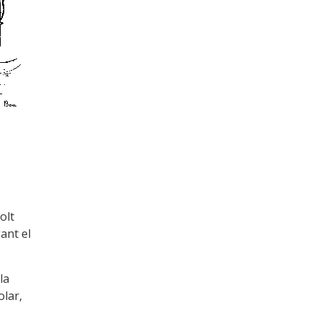
olt
ant el
la
olar,