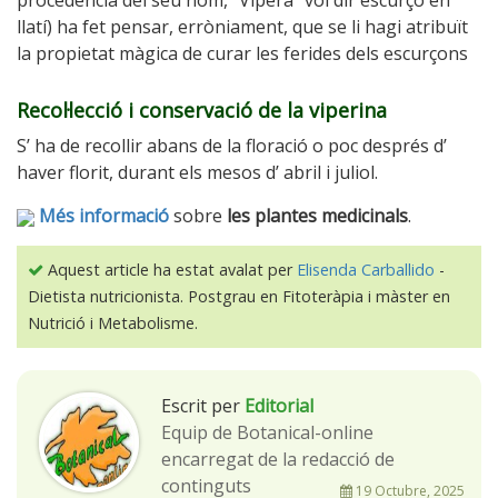
procedència del seu nom, “Vipera” vol dir escurçó en
llatí) ha fet pensar, erròniament, que se li hagi atribuït
la propietat màgica de curar les ferides dels escurçons
Recol·lecció i conservació de la viperina
S’ ha de recollir abans de la floració o poc després d’
haver florit, durant els mesos d’ abril i juliol.
Més informació
sobre
les plantes medicinals
.
Aquest article ha estat avalat per
Elisenda Carballido
-
Dietista nutricionista. Postgrau en Fitoteràpia i màster en
Nutrició i Metabolisme.
Escrit per
Editorial
Equip de Botanical-online
encarregat de la redacció de
continguts
19 Octubre, 2025