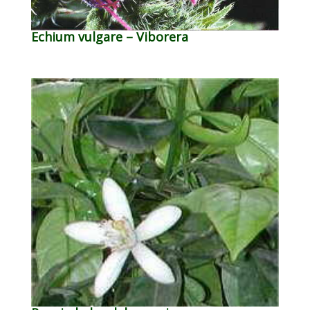
Echium vulgare – Viborera