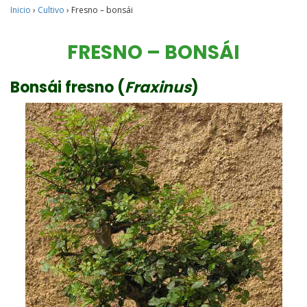
Inicio
›
Cultivo
›
Fresno – bonsái
FRESNO – BONSÁI
Bonsái fresno (
Fraxinus
)