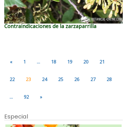
Contraindicaciones de la zarzaparrilla
«
1
…
18
19
20
21
22
23
24
25
26
27
28
…
92
»
Especial