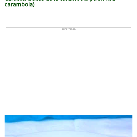
carambola)