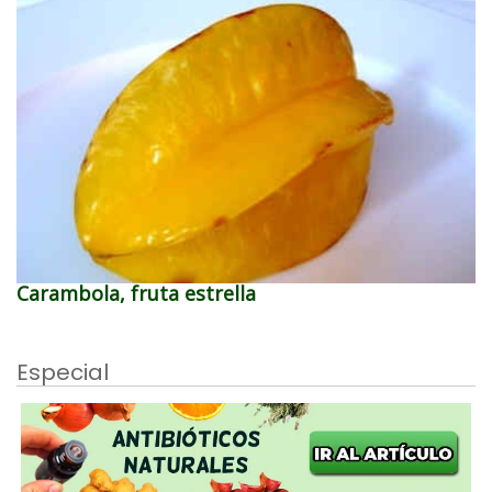
Carambola, fruta estrella
Especial