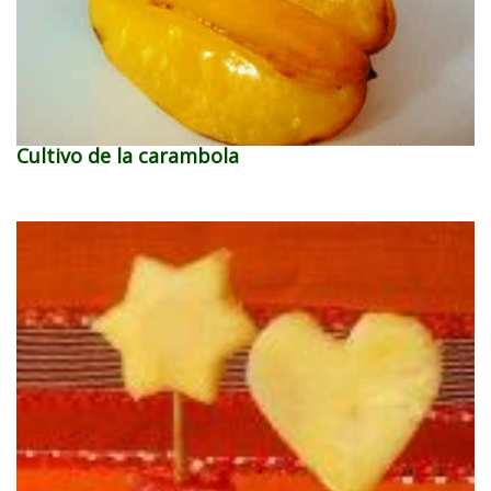
Cultivo de la carambola