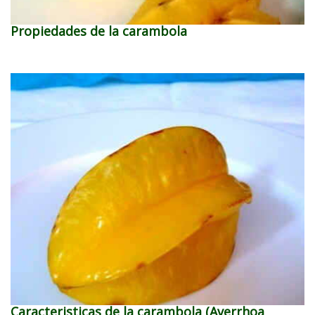
Propiedades de la carambola
Caracteristicas de la carambola (Averrhoa