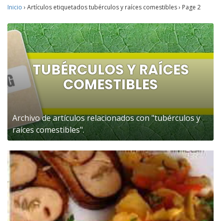
Inicio
›
Artículos etiquetados tubérculos y raíces comestibles
›
Page 2
TUBÉRCULOS Y RAÍCES
COMESTIBLES
Archivo de artículos relacionados con "tubérculos y
raíces comestibles".