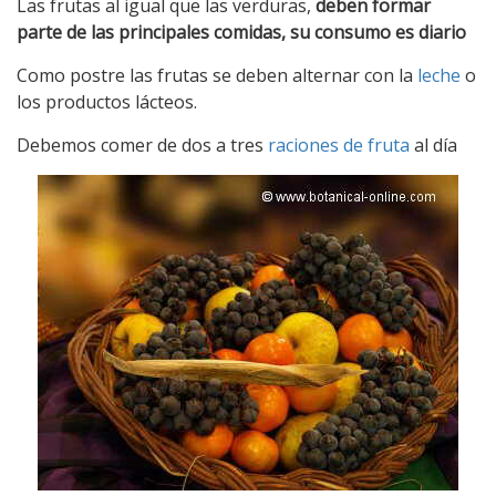
Las frutas al igual que las verduras,
deben formar
parte de las principales comidas, su consumo es diario
Como postre las frutas se deben alternar con la
leche
o
los productos lácteos.
Debemos comer de dos a tres
raciones de fruta
al día