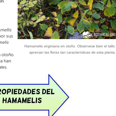
cas
ellis
por sus
elis
Hamamelis virginiana en otoño. Obsérvese bien el tallo:
aprecian las flores tan características de esta planta.
n otoño.
ya han
les.