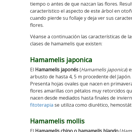
tiempo o antes de que nazcan las flores. Resu
característico el aspecto de este árbol en otoñ
cuando pierde su follaje y deja ver sus caracter
flores.
Véanse a continuación las características de la
clases de hamamelis que existen:
Hamamelis japonica
El
Hamamelis japonés
(
Hamamelis japonica
) 
arbusto de hasta 4, 5 m procedente del Japón.
Presenta hojas ovales que nacen en primaver
flores amarillas con pétalos muy retorcidos q
nacen desde mediados hasta finales de inviern
fitoterapia
se utiliza como diurético, hemostáti
Hamamelis mollis
El
Hamamelis chino o hamamelis blando
(
Hama