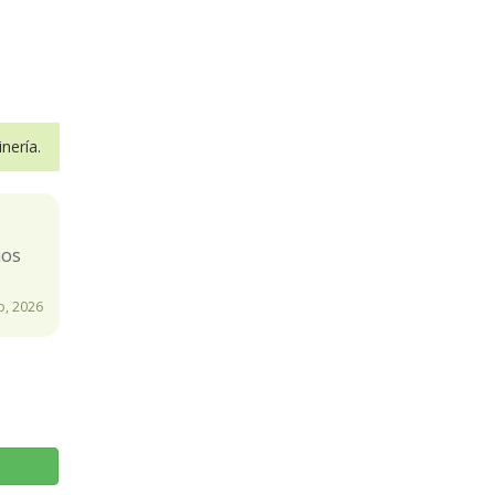
nería.
ios
o, 2026