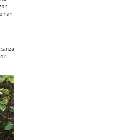
ngan
se han
lcanza
lor