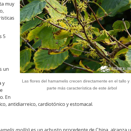
lta muy
o,
ísticas
s 5
es un
Las flores del hamamelis crecen directamente en el tallo y 
a y
parte más característica de este árbol
ue
o. En
co, antidiarreico, cardiotónico y estomacal.
melis mollis
) es un arbusto procedente de China, alcanza 