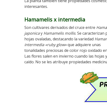
La planta también tiene propiedades cosméti
interesantes.
Hamamelis x intermedia
Son cultivares derivados del cruce entre
Hamam
japonica
y
Hamamelis mollis
. Se caracterizan 
hojas ovaladas, destacando la variedad
Hamam
intermedia «ruby glow»
que adquiere unas
tonalidades preciosas de color rojo oxidado e
Las flores salen en invierno cuando las hojas 
caído. No se les atribuye propiedades medicina